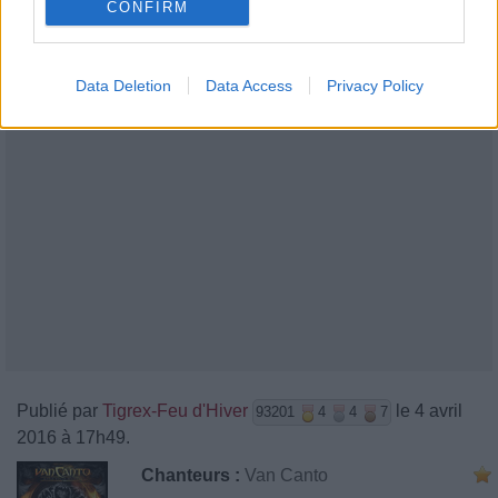
CONFIRM
Data Deletion
Data Access
Privacy Policy
Publié par
Tigrex-Feu d'Hiver
le 4 avril
93201
4
4
7
2016 à 17h49.
Chanteurs :
Van Canto