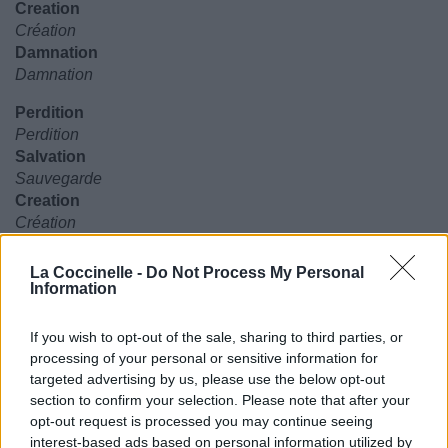
Creation
Création
Damnation
Damnation
Perdition
Perdition
Salvation
Sauvegarde
Creation
Création
Damnation
Damnation
La Coccinelle -
Do Not Process My Personal
Information
From Creation over Damnation
De la Création sur la Damnation
If you wish to opt-out of the sale, sharing to third parties, or
To another page of the tale
processing of your personal or sensitive information for
Vers une autre page du conte
targeted advertising by us, please use the below opt-out
Our battle cries presaging the story
section to confirm your selection. Please note that after your
Notre bataille annonce l'histoire à venir
opt-out request is processed you may continue seeing
Of clashings on armour plates
interest-based ads based on personal information utilized by