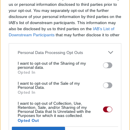
De chocs sur les armures de plates
us or personal information disclosed to third parties prior to
your opt-out. You may separately opt-out of the further
From Perdition over Salvation
disclosure of your personal information by third parties on the
De la Perdition sur la Sauvegarde
IAB’s list of downstream participants. This information may
To another side of fate
also be disclosed by us to third parties on the
IAB’s List of
Vers un autre côté du destin
Downstream Participants
that may further disclose it to other
Our gathered swords are breaking the silence
third parties.
Nos épées rassemblées brisent le silence
Clashing on armour plates
Personal Data Processing Opt Outs
Frappant les armures de plates
I want to opt-out of the Sharing of my
personal data.
From Creation over Damnation
Opted In
De la Création sur la Damnation
To another page of the tale
I want to opt-out of the Sale of my
Personal Data.
Vers une autre page du conte
Opted In
Our battle cries presaging the story
Notre bataille annonce l'histoire à venir
I want to opt-out of Collection, Use,
Retention, Sale, and/or Sharing of my
Of clashings on armour plates
Personal Data that Is Unrelated with the
De chocs sur les armures de plates
Purposes for which it was collected.
Opted Out