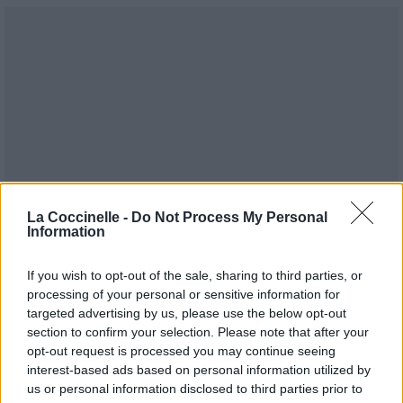
La Coccinelle -
Do Not Process My Personal
Information
If you wish to opt-out of the sale, sharing to third parties, or
processing of your personal or sensitive information for
targeted advertising by us, please use the below opt-out
section to confirm your selection. Please note that after your
opt-out request is processed you may continue seeing
Publié par
Tigrex-Feu d'Hiver
le 22 mai
93241
4
4
7
interest-based ads based on personal information utilized by
2016 à 11h22.
us or personal information disclosed to third parties prior to