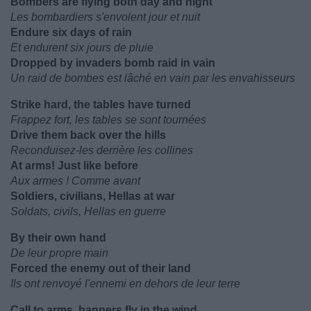
Bombers are flying both day and night
Les bombardiers s'envolent jour et nuit
Endure six days of rain
Et endurent six jours de pluie
Dropped by invaders bomb raid in vain
Un raid de bombes est lâché en vain par les envahisseurs
Strike hard, the tables have turned
Frappez fort, les tables se sont tournées
Drive them back over the hills
Reconduisez-les derrière les collines
At arms! Just like before
Aux armes ! Comme avant
Soldiers, civilians, Hellas at war
Soldats, civils, Hellas en guerre
By their own hand
De leur propre main
Forced the enemy out of their land
Ils ont renvoyé l'ennemi en dehors de leur terre
Call to arms, banners fly in the wind