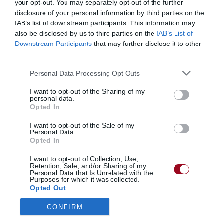
your opt-out. You may separately opt-out of the further
Chanteurs :
Sabaton
disclosure of your personal information by third parties on the
Albums :
Coat of Arms
IAB’s list of downstream participants. This information may
also be disclosed by us to third parties on the
IAB’s List of
Downstream Participants
that may further disclose it to other
third parties.
Paroles + Traduction
Téléchargement
Vidéos
⇑
Personal Data Processing Opt Outs
Commentaires
I want to opt-out of the Sharing of my
personal data.
Opted In
I want to opt-out of the Sale of my
Personal Data.
Pour prolonger le plaisir musical :
Opted In
Vous aimez chanter, apprenez la guitare chez
I want to opt-out of Collection, Use,
Télécharger légalement les MP3 sur
Retention, Sale, and/or Sharing of my
Personal Data that Is Unrelated with the
Télécharger légalement les MP3 ou trouver le CD sur
Purposes for which it was collected.
Opted Out
Trouver des vinyles et des CD sur
Trouver un instrument de musique ou une partition au
CONFIRM
meilleur prix sur