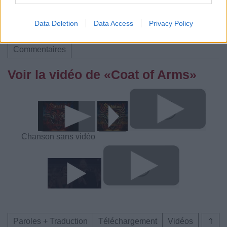
Data Deletion
Data Access
Privacy Policy
Paroles + Traduction
Téléchargement
Vidéos
⇑
Commentaires
Voir la vidéo de «Coat of Arms»
Chanson sans vidéo
Paroles + Traduction
Téléchargement
Vidéos
⇑