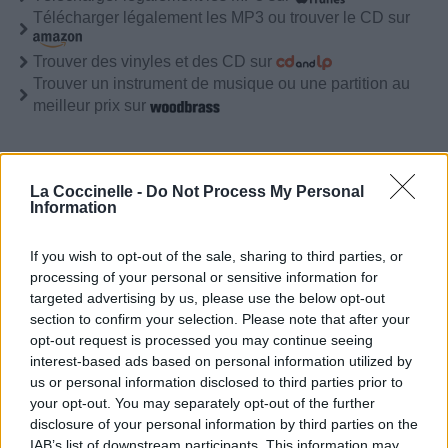
Télécharger légalement les MP3 ou trouver le CD sur
Trouver des vinyles et des CD sur
Trouver un instrument de musique ou une partition au
meilleur prix sur
Paroles + Traduction
Téléchargement
Vidéos
⇑
La Coccinelle -
Do Not Process My Personal
Commentaires
Information
Voir la vidéo de «Hellrider»
If you wish to opt-out of the sale, sharing to third parties, or
processing of your personal or sensitive information for
targeted advertising by us, please use the below opt-out
section to confirm your selection. Please note that after your
opt-out request is processed you may continue seeing
interest-based ads based on personal information utilized by
us or personal information disclosed to third parties prior to
your opt-out. You may separately opt-out of the further
Paroles + Traduction
Téléchargement
Vidéos
⇑
disclosure of your personal information by third parties on the
Commentaires
IAB’s list of downstream participants. This information may