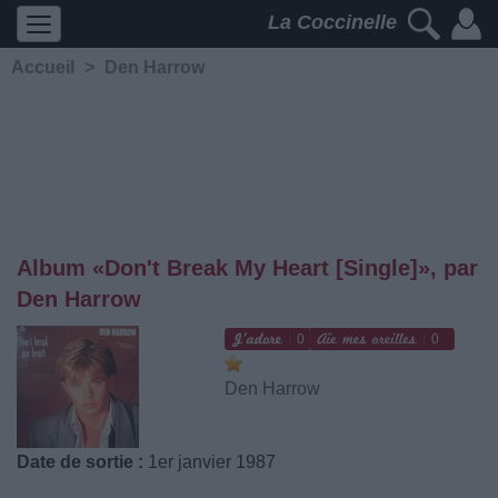
La Coccinelle
Accueil
>
Den Harrow
Album «Don't Break My Heart [Single]», par
Den Harrow
0
0
Den Harrow
Date de sortie :
1er janvier 1987