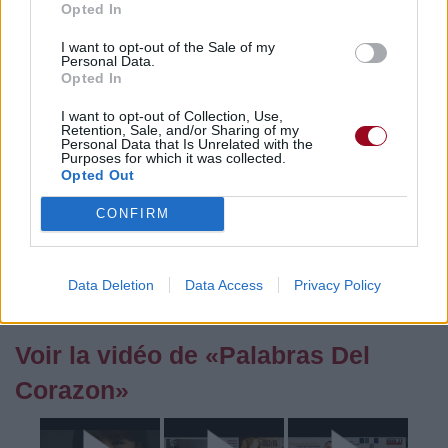
Opted In
Pour prolonger le plaisir musical :
I want to opt-out of the Sale of my
Personal Data.
Vous aimez chanter, apprenez la guitare chez
Opted In
Télécharger légalement les MP3 sur
I want to opt-out of Collection, Use,
Télécharger légalement les MP3 ou trouver le CD sur
Retention, Sale, and/or Sharing of my
Personal Data that Is Unrelated with the
Purposes for which it was collected.
Trouver des vinyles et des CD sur
Opted Out
Trouver un instrument de musique ou une partition au
meilleur prix sur
CONFIRM
Paroles + Traduction
Téléchargement
Vidéos
⇑
Data Deletion
Data Access
Privacy Policy
Commentaires
Voir la vidéo de «Palabras Del
Corazon»