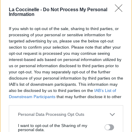
La Coccinelle -
Do Not Process My Personal
Information
If you wish to opt-out of the sale, sharing to third parties, or
processing of your personal or sensitive information for
targeted advertising by us, please use the below opt-out
section to confirm your selection. Please note that after your
Publié par
PinkCrazyPrincess
le 25 août
25826
5
5
7
opt-out request is processed you may continue seeing
2016 à 20h01.
interest-based ads based on personal information utilized by
Chanteurs :
Franco De Vita
us or personal information disclosed to third parties prior to
your opt-out. You may separately opt-out of the further
Albums :
Segundas Partes También Son
disclosure of your personal information by third parties on the
Buenas
IAB’s list of downstream participants. This information may
also be disclosed by us to third parties on the
IAB’s List of
Downstream Participants
that may further disclose it to other
Paroles + Traduction
Téléchargement
Vidéos
⇑
third parties.
Commentaires
Personal Data Processing Opt Outs
I want to opt-out of the Sharing of my
personal data.