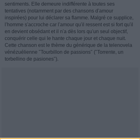
sentiments. Elle demeure indifférente à toutes ses
tentatives (notamment par des chansons d'amour
inspirées) pour lui déclarer sa flamme. Malgré ce supplice,
l'homme s'accroche car l'amour qu'il ressent est si fort qu'il
en devient obsédant et il n'a dès lors qu'un seul objectif,
conquérir celle qui le hante chaque jour et chaque nuit.
Cette chanson est le thème du générique de la telenovela
vénézuélienne "Tourbillon de passions" ("Torrente, un
torbellino de pasiones").