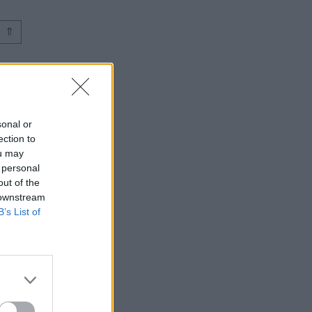
⇑
sonal or
ection to
ou may
 personal
out of the
 downstream
B’s List of