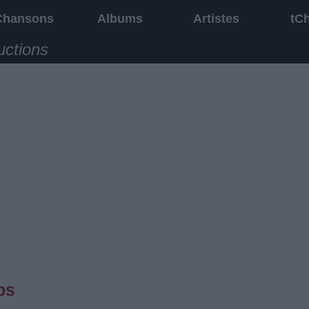
Chansons
Albums
Artistes
tC
uctions
ps