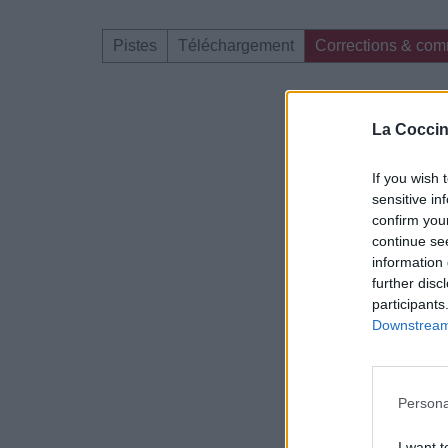
Pistes
Téléchargement
Corrections & com
Dire «merci» pour 
La Coccin
If you wish 
sensitive in
confirm you
continue se
information 
further disc
participants
Downstream 
Persona
I want t