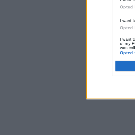
Opted 
I want t
Opted 
I want t
of my P
was col
Opted 