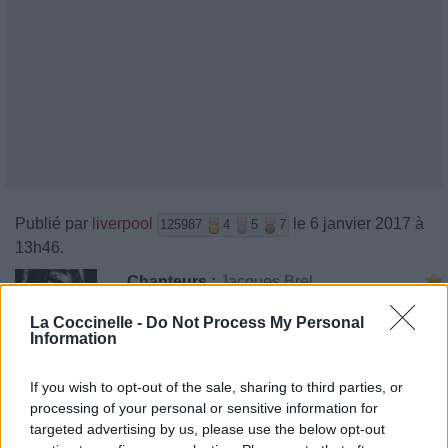
Publié par
liverpool
le 6 janvier 2017 à
125987
4
5
7
13h46.
Chanteurs :
Jacques Brel
Albums :
Les 100 Plus Belles Chansons :
La Coccinelle -
Do Not Process My Personal
Jacques Brel
Information
If you wish to opt-out of the sale, sharing to third parties, or
Paroles
Téléchargement
Vidéos
⇑
processing of your personal or sensitive information for
targeted advertising by us, please use the below opt-out
Commentaires