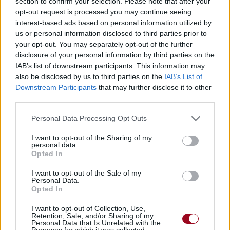
section to confirm your selection. Please note that after your
opt-out request is processed you may continue seeing
interest-based ads based on personal information utilized by
us or personal information disclosed to third parties prior to
your opt-out. You may separately opt-out of the further
Pour prolonger le plaisir musical :
disclosure of your personal information by third parties on the
Vous aimez chanter, apprenez la guitare chez
IAB’s list of downstream participants. This information may
also be disclosed by us to third parties on the
IAB’s List of
Télécharger légalement les MP3 sur
Downstream Participants
that may further disclose it to other
Télécharger légalement les MP3 ou trouver le CD sur
third parties.
Trouver des vinyles et des CD sur
Personal Data Processing Opt Outs
Trouver un instrument de musique ou une partition au
meilleur prix sur
I want to opt-out of the Sharing of my
personal data.
Opted In
Paroles
Téléchargement
Vidéos
⇑
I want to opt-out of the Sale of my
Personal Data.
Commentaires
Opted In
Voir la vidéo de «L'aventure »
I want to opt-out of Collection, Use,
Retention, Sale, and/or Sharing of my
Personal Data that Is Unrelated with the
Purposes for which it was collected.