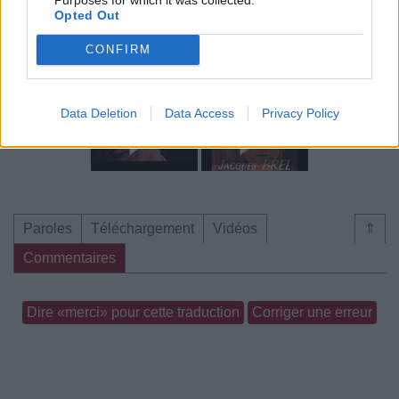
Opted Out
CONFIRM
Clip vidéo
Data Deletion
Data Access
Privacy Policy
Paroles
Téléchargement
Vidéos
⇑
Commentaires
Dire «merci» pour cette traduction
Corriger une erreur