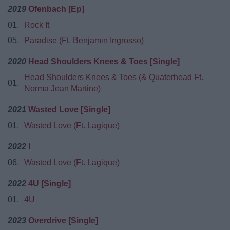
2019
Ofenbach [Ep]
01.
Rock It
05.
Paradise (Ft. Benjamin Ingrosso)
2020
Head Shoulders Knees & Toes [Single]
Head Shoulders Knees & Toes (& Quaterhead Ft.
01.
Norma Jean Martine)
2021
Wasted Love [Single]
01.
Wasted Love (Ft. Lagique)
2022
I
06.
Wasted Love (Ft. Lagique)
2022
4U [Single]
01.
4U
2023
Overdrive [Single]