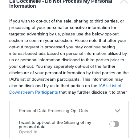
La Coccinelle -
Do Not Process My Personal
Information
Biographie
Albums & Chansons
⇑
Téléchargements
Photos
If you wish to opt-out of the sale, sharing to third parties, or
processing of your personal or sensitive information for
Corrections & commentaires
targeted advertising by us, please use the below opt-out
section to confirm your selection. Please note that after your
opt-out request is processed you may continue seeing
Dire «merci» pour cette traduction
Corriger une erreur
interest-based ads based on personal information utilized by
us or personal information disclosed to third parties prior to
your opt-out. You may separately opt-out of the further
disclosure of your personal information by third parties on the
IAB’s list of downstream participants. This information may
also be disclosed by us to third parties on the
IAB’s List of
Downstream Participants
that may further disclose it to other
third parties.
Personal Data Processing Opt Outs
I want to opt-out of the Sharing of my
personal data.
Opted In