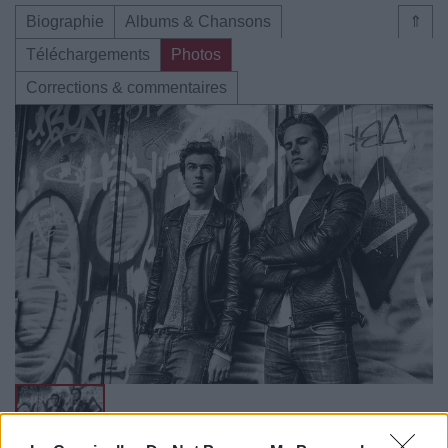
Biographie
Albums & Chansons
⇑
Téléchargements
Photos
Corrections & commentaires