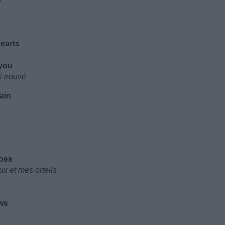
hearts
 you
i trouvé
ain
toes
x et mes orteils
ws