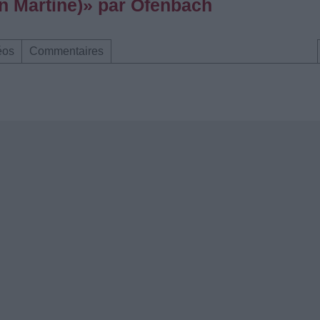
n Martine)» par Ofenbach
éos
Commentaires