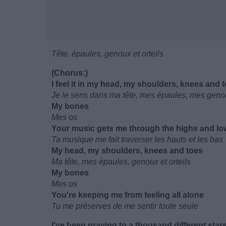
Tête, épaules, genoux et orteils
(Chorus:)
I feel it in my head, my shoulders, knees and 
Je le sens dans ma tête, mes épaules, mes genou
My bones
Mes os
Your music gets me through the highs and lo
Ta musique me fait traverser les hauts et les bas
My head, my shoulders, knees and toes
Ma tête, mes épaules, genoux et orteils
My bones
Mes os
You're keeping me from feeling all alone
Tu me préserves de me sentir toute seule
I've been praying to a thousand different star