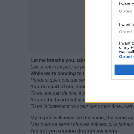
I want t
Opted 
I want t
Opted 
I want t
of my P
was col
Opted 
Let me breathe you, take you down into my l
Laisse-moi t'inspirer, te prendre dans mes poum
While we're dancing to the song, now that I'v
Pendant que nous dansons sur la chanson, mainte
You're a part of me, now I can't let you go
Tu es une part de moi, à présent je ne peux te lais
You're the heartbeat in my soul, now that I've
Tu es le battement de cœur dans mon âme, mainte
My nights will never be the same, the same ag
Mes nuits ne seront plus les mêmes, plus jamais
I've got you running through my veins