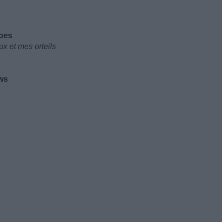
toes
x et mes orteils
ws