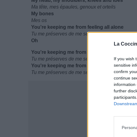
My head, my shoulders, knees and toes
Ma tête, mes épaules, genoux et orteils
My bones
Mes os
You're keeping me from feeling all alone
Tu me préserves de me sentir toute seule
Oh
La Coccin
You're keeping me from feeling all alone
Tu me préserves de me sentir toute seule
If you wish 
sensitive in
You're keeping me from feeling all alone
confirm you
Tu me préserves de me sentir toute seule
continue se
information 
further disc
participants
Downstream 
Persona