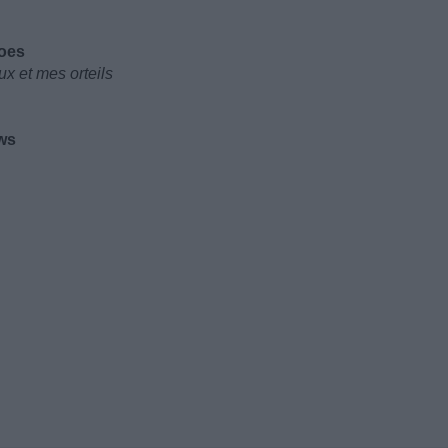
toes
x et mes orteils
ws