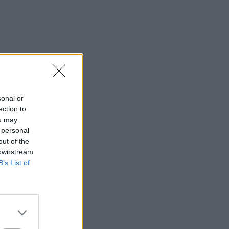
sonal or
ection to
ou may
 personal
out of the
 downstream
B’s List of