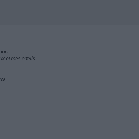
toes
x et mes orteils
ws
s