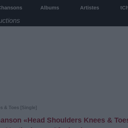
Chansons
Albums
Artistes
tC
uctions
 & Toes [Single]
 chanson «Head Shoulders Knees & Toe