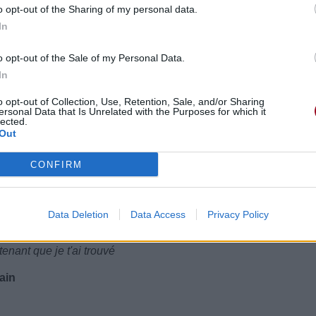
o opt-out of the Sharing of my personal data.
In
o opt-out of the Sale of my Personal Data.
In
o opt-out of Collection, Use, Retention, Sale, and/or Sharing
ersonal Data that Is Unrelated with the Purposes for which it
lected.
Out
ungs
ons
CONFIRM
e found you
nant que je t'ai trouvé
Data Deletion
Data Access
Privacy Policy
ser partir
 found you
nant que je t'ai trouvé
ain