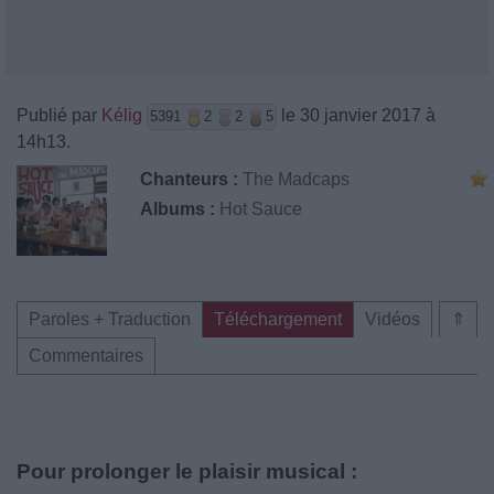
Publié par
Kélig
le 30 janvier 2017 à
5391
2
2
5
14h13.
Chanteurs :
The Madcaps
Albums :
Hot Sauce
Paroles + Traduction
Téléchargement
Vidéos
⇑
Commentaires
Pour prolonger le plaisir musical :