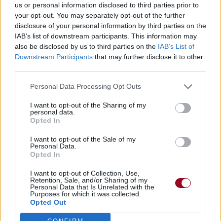
us or personal information disclosed to third parties prior to
your opt-out. You may separately opt-out of the further
disclosure of your personal information by third parties on the
IAB’s list of downstream participants. This information may
also be disclosed by us to third parties on the
IAB’s List of
Paroles + Traduction
Téléchargement
Vidéos
⇑
Downstream Participants
that may further disclose it to other
third parties.
Commentaires
Personal Data Processing Opt Outs
rock
chanson francaise
I want to opt-out of the Sharing of my
personal data.
Dire «merci» pour cette traduction
Corriger une erreur
Opted In
I want to opt-out of the Sale of my
Personal Data.
Opted In
I want to opt-out of Collection, Use,
Retention, Sale, and/or Sharing of my
Personal Data that Is Unrelated with the
Purposes for which it was collected.
Opted Out