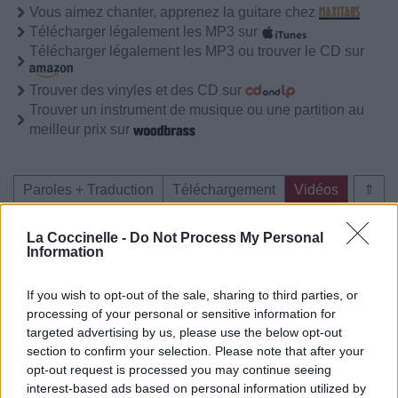
Vous aimez chanter, apprenez la guitare chez
Télécharger légalement les MP3 sur
Télécharger légalement les MP3 ou trouver le CD sur
Trouver des vinyles et des CD sur
Trouver un instrument de musique ou une partition au
meilleur prix sur
Paroles + Traduction
Téléchargement
Vidéos
⇑
Commentaires
La Coccinelle -
Do Not Process My Personal
Information
Voir la vidéo de «Taco Truck»
If you wish to opt-out of the sale, sharing to third parties, or
processing of your personal or sensitive information for
targeted advertising by us, please use the below opt-out
section to confirm your selection. Please note that after your
opt-out request is processed you may continue seeing
interest-based ads based on personal information utilized by