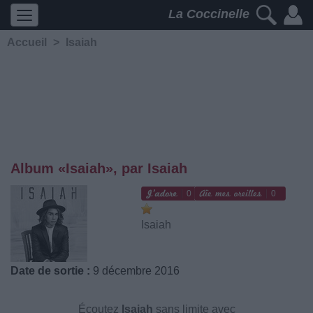
La Coccinelle
Accueil
>
Isaiah
Album «Isaiah», par Isaiah
0
0
Isaiah
Date de sortie :
9 décembre 2016
Écoutez
Isaiah
sans limite avec