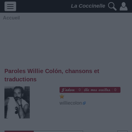
La Coccinelle
Accueil
Paroles Willie Colón, chansons et
traductions
0
0
williecolon