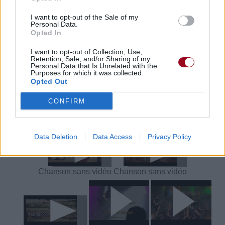
Télécharger légalement les MP3 ou trouver le CD sur
I want to opt-out of the Sale of my
Trouver des vinyles et des CD sur
Personal Data.
Opted In
Trouver un instrument de musique ou une partition au
meilleur prix sur
I want to opt-out of Collection, Use,
Retention, Sale, and/or Sharing of my
Personal Data that Is Unrelated with the
Purposes for which it was collected.
Paroles + Traduction
Téléchargement
Vidéos
⇑
Opted Out
Commentaires
CONFIRM
Voir la vidéo de «Fields of Sorrow»
Data Deletion
Data Access
Privacy Policy
Chanson sans vidéo
Chanson sans vidéo