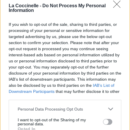
La Coccinelle -
Do Not Process My Personal
Information
Publié par
Tigrex-Feu d'Hiver
le 10 juillet
93281
4
4
7
2017 à 7h08.
If you wish to opt-out of the sale, sharing to third parties, or
processing of your personal or sensitive information for
Chanteurs :
Orden Ogan
targeted advertising by us, please use the below opt-out
Albums :
Gunmen
section to confirm your selection. Please note that after your
opt-out request is processed you may continue seeing
interest-based ads based on personal information utilized by
us or personal information disclosed to third parties prior to
your opt-out. You may separately opt-out of the further
Paroles + Traduction
Téléchargement
Vidéos
⇑
disclosure of your personal information by third parties on the
Commentaires
IAB’s list of downstream participants. This information may
also be disclosed by us to third parties on the
IAB’s List of
Downstream Participants
that may further disclose it to other
third parties.
Pour prolonger le plaisir musical :
Personal Data Processing Opt Outs
Vous aimez chanter, apprenez la guitare chez
I want to opt-out of the Sharing of my
personal data.
Télécharger légalement les MP3 sur
Opted In