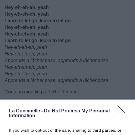
Hey-eh-eh-eh, yeah
Hey-eh-eh-eh, yeah
Learn to let go, learn to let go
Hey-eh-eh-eh, yeah
Hey-eh-eh-eh, yeah
Learn to let go, learn to let go
Hey-eh-eh-eh, yeah
Hey-eh-eh-eh, yeah
Apprends à lâcher prise, apprends à lâcher prise
Hey-eh-eh-eh, yeah
Hey-eh-eh-eh, yeah
Apprends à lâcher prise, apprends à lâcher prise
Contenu modifié par
GNR_Florian
La Coccinelle -
Do Not Process My Personal
Information
If you wish to opt-out of the sale, sharing to third parties, or