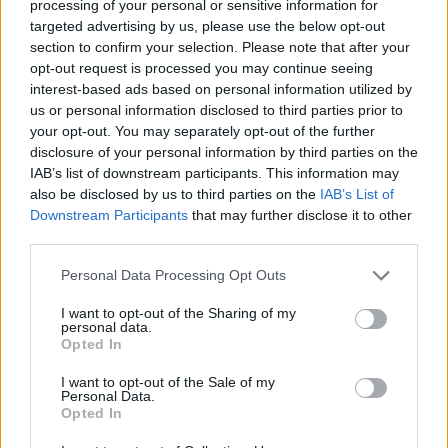
processing of your personal or sensitive information for
targeted advertising by us, please use the below opt-out
section to confirm your selection. Please note that after your
opt-out request is processed you may continue seeing
interest-based ads based on personal information utilized by
us or personal information disclosed to third parties prior to
your opt-out. You may separately opt-out of the further
disclosure of your personal information by third parties on the
IAB’s list of downstream participants. This information may
also be disclosed by us to third parties on the
IAB’s List of
Downstream Participants
that may further disclose it to other
third parties.
Personal Data Processing Opt Outs
Publié par
Nekung
le 28 juillet 2017 à
9117
3
4
6
7h38.
I want to opt-out of the Sharing of my
personal data.
Chanteurs :
Kesha
Opted In
Reprise de la chanson :
Kesha
I want to opt-out of the Sale of my
Albums :
Rainbow
Personal Data.
Opted In