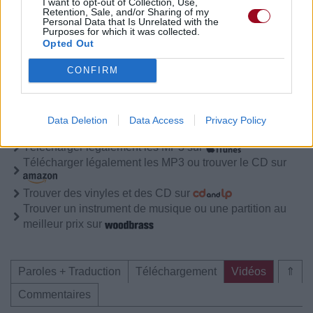
I want to opt-out of Collection, Use,
Paroles + Traduction
Téléchargement
Vidéos
⇑
Retention, Sale, and/or Sharing of my
Personal Data that Is Unrelated with the
Purposes for which it was collected.
Commentaires
Opted Out
CONFIRM
Pour prolonger le plaisir musical :
Data Deletion
Data Access
Privacy Policy
Vous aimez chanter, apprenez la guitare chez
Télécharger légalement les MP3 sur
Télécharger légalement les MP3 ou trouver le CD sur
Trouver des vinyles et des CD sur
Trouver un instrument de musique ou une partition au
meilleur prix sur
Paroles + Traduction
Téléchargement
Vidéos
⇑
Commentaires