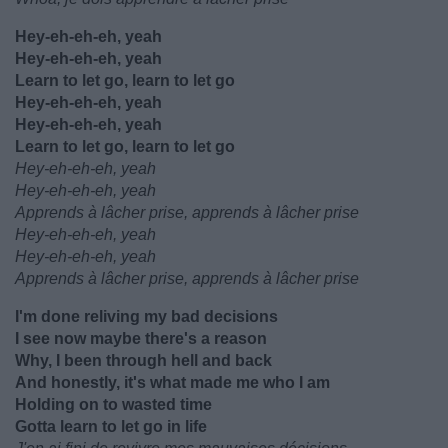
Hey-eh-eh-eh, yeah
Hey-eh-eh-eh, yeah
Learn to let go, learn to let go
Hey-eh-eh-eh, yeah
Hey-eh-eh-eh, yeah
Learn to let go, learn to let go
Hey-eh-eh-eh, yeah
Hey-eh-eh-eh, yeah
Apprends à lâcher prise, apprends à lâcher prise
Hey-eh-eh-eh, yeah
Hey-eh-eh-eh, yeah
Apprends à lâcher prise, apprends à lâcher prise
I'm done reliving my bad decisions
I see now maybe there's a reason
Why, I been through hell and back
And honestly, it's what made me who I am
Holding on to wasted time
Gotta learn to let go in life