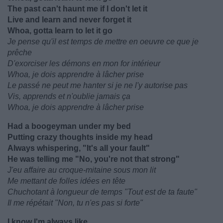
The past can't haunt me if I don't let it
Live and learn and never forget it
Whoa, gotta learn to let it go
Je pense qu'il est temps de mettre en oeuvre ce que je
prêche
D'exorciser les démons en mon for intérieur
Whoa, je dois apprendre à lâcher prise
Le passé ne peut me hanter si je ne l'y autorise pas
Vis, apprends et n'oublie jamais ça
Whoa, je dois apprendre à lâcher prise
Had a boogeyman under my bed
Putting crazy thoughts inside my head
Always whispering, "It's all your fault"
He was telling me "No, you're not that strong"
J'eu affaire au croque-mitaine sous mon lit
Me mettant de folles idées en tête
Chuchotant à longueur de temps "Tout est de ta faute"
Il me répétait "Non, tu n'es pas si forte"
I know I'm always like