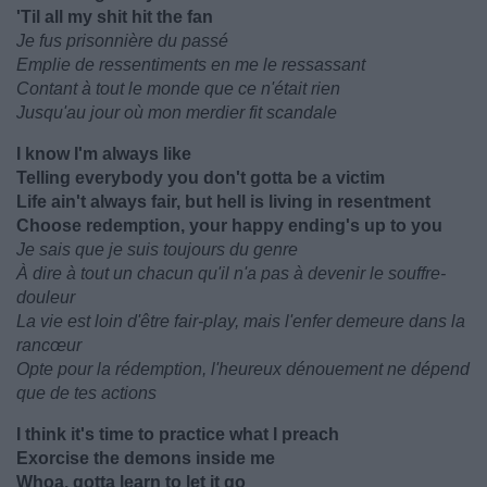
'Til all my shit hit the fan
Je fus prisonnière du passé
Emplie de ressentiments en me le ressassant
Contant à tout le monde que ce n'était rien
Jusqu'au jour où mon merdier fit scandale
I know I'm always like
Telling everybody you don't gotta be a victim
Life ain't always fair, but hell is living in resentment
Choose redemption, your happy ending's up to you
Je sais que je suis toujours du genre
À dire à tout un chacun qu'il n'a pas à devenir le souffre-
douleur
La vie est loin d'être fair-play, mais l'enfer demeure dans la
rancœur
Opte pour la rédemption, l'heureux dénouement ne dépend
que de tes actions
I think it's time to practice what I preach
Exorcise the demons inside me
Whoa, gotta learn to let it go