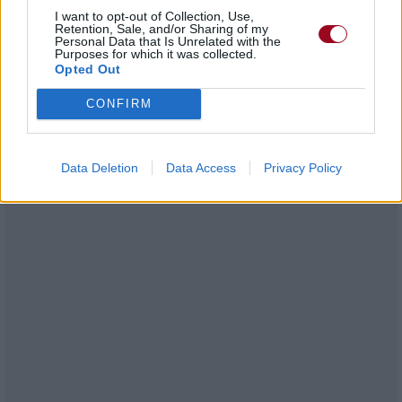
Je suis vraiment désolé maintenant
I want to opt-out of Collection, Use,
Je suis désolé
Retention, Sale, and/or Sharing of my
Personal Data that Is Unrelated with the
De t'avoir laissé tomber
Purposes for which it was collected.
Opted Out
Contenu modifié par
AnthonyLD
CONFIRM
Data Deletion
Data Access
Privacy Policy