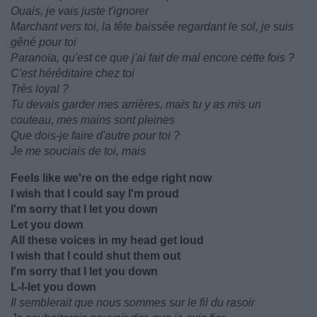
Ouais, je vais juste t'ignorer
Marchant vers toi, la tête baissée regardant le sol, je suis
gêné pour toi
Paranoïa, qu'est ce que j'ai fait de mal encore cette fois ?
C'est héréditaire chez toi
Très loyal ?
Tu devais garder mes arrières, mais tu y as mis un
couteau, mes mains sont pleines
Que dois-je faire d'autre pour toi ?
Je me souciais de toi, mais
Feels like we're on the edge right now
I wish that I could say I'm proud
I'm sorry that I let you down
Let you down
All these voices in my head get loud
I wish that I could shut them out
I'm sorry that I let you down
L-l-let you down
Il semblerait que nous sommes sur le fil du rasoir