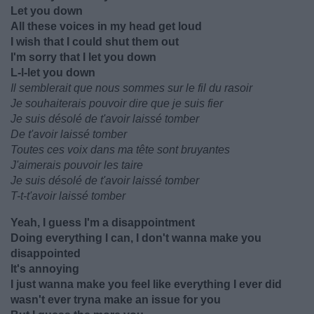
Let you down
All these voices in my head get loud
I wish that I could shut them out
I'm sorry that I let you down
L-l-let you down
Il semblerait que nous sommes sur le fil du rasoir
Je souhaiterais pouvoir dire que je suis fier
Je suis désolé de t'avoir laissé tomber
De t'avoir laissé tomber
Toutes ces voix dans ma tête sont bruyantes
J'aimerais pouvoir les taire
Je suis désolé de t'avoir laissé tomber
T-t-t'avoir laissé tomber
Yeah, I guess I'm a disappointment
Doing everything I can, I don't wanna make you
disappointed
It's annoying
I just wanna make you feel like everything I ever did
wasn't ever tryna make an issue for you