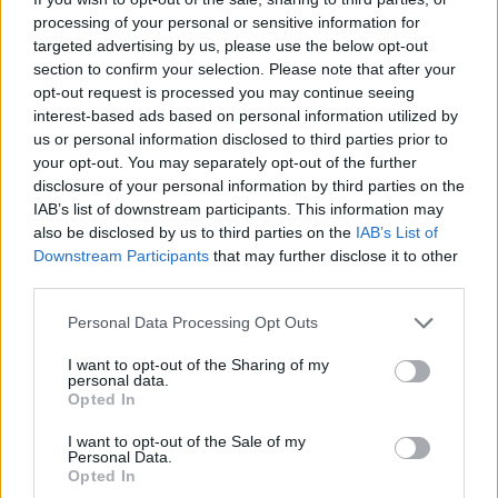
I'm sorry that I let you down
processing of your personal or sensitive information for
Oh, I let you down
targeted advertising by us, please use the below opt-out
section to confirm your selection. Please note that after your
All these voices in my head get loud
opt-out request is processed you may continue seeing
I wish that I could shut them out
interest-based ads based on personal information utilized by
I'm sorry that I let you down
us or personal information disclosed to third parties prior to
Oh, let you down
your opt-out. You may separately opt-out of the further
Il semblerait que nous sommes sur le fil du rasoir
disclosure of your personal information by third parties on the
Je souhaiterais pouvoir dire que j'en suis fier
IAB’s list of downstream participants. This information may
Je suis désolé de t'avoir laissé tomber
also be disclosed by us to third parties on the
IAB’s List of
Oh, de t'avoir laissé tomber
Downstream Participants
that may further disclose it to other
Toutes ces voix dans ma tête sont bruyantes
third parties.
J'aimerais pouvoir les taire
Je suis désolé de t'avoir laissé tomber
Personal Data Processing Opt Outs
Oh, de t'avoir laissé tomber
I want to opt-out of the Sharing of my
personal data.
I'm sorry
Opted In
I'm so sorry now
I'm sorry
I want to opt-out of the Sale of my
That I let you down
Personal Data.
Opted In
Je suis désolé