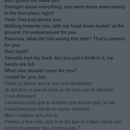
But I guess the more you
Thought about everything, you were never even wrong
in the first place, right?
Yeah, I'ma just ignore you
Walking towards you, with my head down lookin' at the
ground, I'm embarrassed for you
Paranoia, what did I do wrong this time? That's parents
for you
Very loyal?
Shoulda had my back, but you put a knife in it, my
hands are full
What else should I carry for you?
I cared for you, but
Ouais, je pense que je suis une désillusion
Je fais tout ce que je peux, je ne veux pas te décevoir
C'est déroutant
J'aimerais juste que tu réalises que tout ce que j'ai fait
n'avait pas pour but de te causer d'ennuis
Mais j'imagine que plus tu
Penses à tout cela, plus tu te dis que tu n'étais même pas
en tort en premier lieu, n'est-ce pas ?