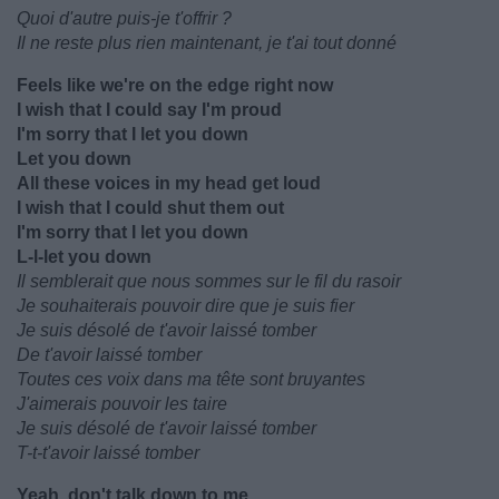
Quoi d'autre puis-je t'offrir ?
Il ne reste plus rien maintenant, je t'ai tout donné
Feels like we're on the edge right now
I wish that I could say I'm proud
I'm sorry that I let you down
Let you down
All these voices in my head get loud
I wish that I could shut them out
I'm sorry that I let you down
L-l-let you down
Il semblerait que nous sommes sur le fil du rasoir
Je souhaiterais pouvoir dire que je suis fier
Je suis désolé de t'avoir laissé tomber
De t'avoir laissé tomber
Toutes ces voix dans ma tête sont bruyantes
J'aimerais pouvoir les taire
Je suis désolé de t'avoir laissé tomber
T-t-t'avoir laissé tomber
Yeah, don't talk down to me