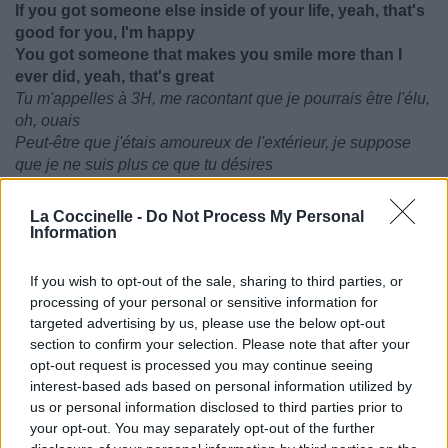
If you got someone else inside of your life, yeah, that's
good for you, I'm happy
You got someone that makes you smile more than I
ever did, yeah, that's great
Tu m'appelles à 3H, me racontant que je pourrais être l'élu,
oh, ouais
Peut-être que j'étais amoureux de l'extérieur, je suppose
que je ne suis plus ce que tu désires
Si tu as quelqu'un d'autre dans ta vie, ouais, c'est bien pour
toi, je suis heureux
La Coccinelle -
Do Not Process My Personal
Tu as quelqu'un qui te fait encore plus sourire que je ne le
Information
faisais, ouais, c'est bien
If you wish to opt-out of the sale, sharing to third parties, or
I don't like that!
processing of your personal or sensitive information for
I don't like that, no! (I'm really sorry)
targeted advertising by us, please use the below opt-out
I don't like that!
section to confirm your selection. Please note that after your
Why you actin' shady on me?
opt-out request is processed you may continue seeing
Why you always tryna-
interest-based ads based on personal information utilized by
Why you always tryna play, I ain't got a clue right now
us or personal information disclosed to third parties prior to
Everything I ever wanted was someone, I'm watching
your opt-out. You may separately opt-out of the further
them go