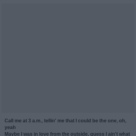
Call me at 3 a.m., tellin' me that I could be the one, oh,
yeah
Maybe I was in love from the outside, guess I ain't what