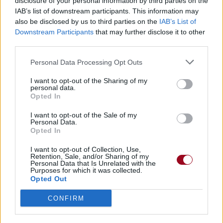
disclosure of your personal information by third parties on the
Je n'aime pas ça !
IAB’s list of downstream participants. This information may
Je n'aime pas ça, non !
also be disclosed by us to third parties on the
IAB’s List of
Je n'aime pas ça !
Downstream Participants
that may further disclose it to other
Pourquoi est-ce que tu te sens obligée d'être si méfiante ?
third parties.
Pourquoi essaies-tu toujours
Personal Data Processing Opt Outs
Pourquoi essaies-tu toujours de jouer, je n'ai toujours pas
trouvé d'indice
I want to opt-out of the Sharing of my
Tout ce que j'ai toujours voulu était d'avoir quelqu'un, mais
personal data.
Opted In
je les vois s'en aller
I want to opt-out of the Sale of my
Yeah, yeah, I'm done with that
Personal Data.
Reminiscing 'bout all we had
Opted In
We got nowhere to go, you got all the things you
wanted
I want to opt-out of Collection, Use,
Retention, Sale, and/or Sharing of my
Got everything that you wanted
Personal Data that Is Unrelated with the
Yeah
Purposes for which it was collected.
Opted Out
Ouais, ouais, j'en ai fini avec ça
D'évoquer tout ce que nous avions
CONFIRM
Nous n'avons plus nulle part où aller, tu as eu tout ce que
tu désirais