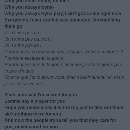
Why you actin' shady on me?
Why you always tryna-
Why you always tryna play, I ain't got a clue right now
Everything I ever wanted was someone, I'm watching
them go
Je n'aime pas ça !
Je n'aime pas ça, non !
Je n'aime pas ça !
Pourquoi est-ce que tu te sens obligée d'être si méfiante ?
Pourquoi essaies-tu toujours
Pourquoi essaies-tu toujours de jouer, je n'ai toujours pas
trouvé d'indice
Tout ce que j'ai toujours voulu était d'avoir quelqu'un, mais
je les vois s'en aller
Yeah, you said I'm scared for you
Lemme say a prayer for you
Hope you never make it to the top just to find out there
ain't nothing there for you
And now the people tryna tell you that they care for
you, never cared for you