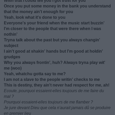
Wish that I could tell you I got trust for you
Once you put some money in the bank you understand
that the money ain't enough for you
Yeah, look what it's done to you
Everyone's your friend when the music start buzzin'
I'm closer to the people that were there when I was
nothin'
Tryna talk about the past but you always changin'
subject
I ain't good at shakin' hands but I'm good at holdin'
grudges
Why you always frontin', huh? Always tryna play wit'
me (woo)
Yeah, whatchu gotta say to me?
I am not a slave to the people writin' checks to me
This is destiny, they ain't never had respect for me, ah!
Ecoute, pourquoi essaient-elles toujours de me faire du
mal ?
Pourquoi essaient-elles toujours de me flamber ?
Je jure devant Dieu que cela n'aurait jamais dû se produire
en premier lieu