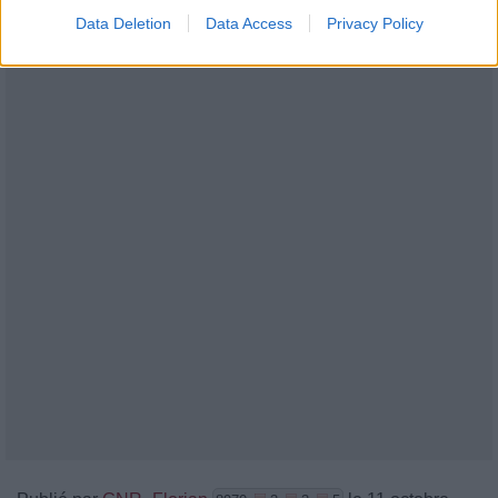
Tout ce que tu désirais
Data Deletion
Data Access
Privacy Policy
Ouais