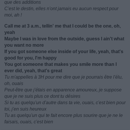
que des additions
C'est le destin, elles n'ont jamais eu aucun respect pour
moi, ah !
Call me at 3 a.m., tellin' me that I could be the one, oh,
yeah
Maybe I was in love from the outside, guess I ain't what
you want no more
If you got someone else inside of your life, yeah, that's
good for you, I'm happy
You got someone that makes you smile more than I
ever did, yeah, that's great
Tu m'appelles à 3H pour me dire que je pourrais être l'élu,
oh, ouais
Peut-être que j'étais en apparence amoureux, je suppose
que je ne suis plus ce dont tu désires
Si tu as quelqu'un d'autre dans ta vie, ouais, c'est bien pour
toi, j'en suis heureux
Tu as quelqu'un qui te fait encore plus sourire que je ne le
faisais, ouais, c'est bien