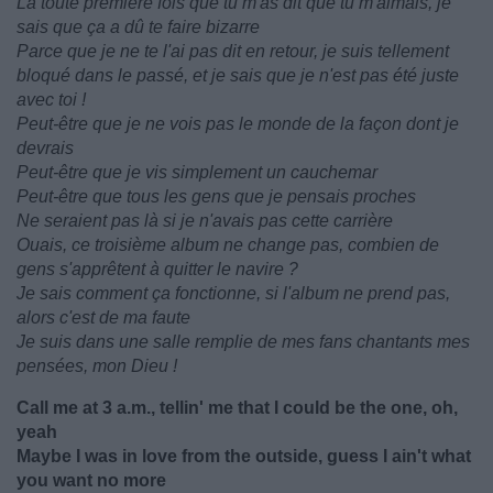
La toute première fois que tu m'as dit que tu m'aimais, je
sais que ça a dû te faire bizarre
Parce que je ne te l'ai pas dit en retour, je suis tellement
bloqué dans le passé, et je sais que je n'est pas été juste
avec toi !
Peut-être que je ne vois pas le monde de la façon dont je
devrais
Peut-être que je vis simplement un cauchemar
Peut-être que tous les gens que je pensais proches
Ne seraient pas là si je n'avais pas cette carrière
Ouais, ce troisième album ne change pas, combien de
gens s'apprêtent à quitter le navire ?
Je sais comment ça fonctionne, si l'album ne prend pas,
alors c'est de ma faute
Je suis dans une salle remplie de mes fans chantants mes
pensées, mon Dieu !
Call me at 3 a.m., tellin' me that I could be the one, oh,
yeah
Maybe I was in love from the outside, guess I ain't what
you want no more