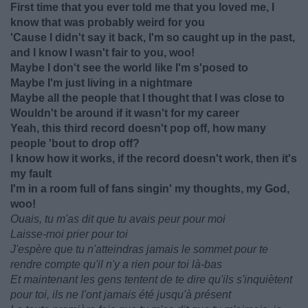
First time that you ever told me that you loved me, I
know that was probably weird for you
'Cause I didn't say it back, I'm so caught up in the past,
and I know I wasn't fair to you, woo!
Maybe I don't see the world like I'm s'posed to
Maybe I'm just living in a nightmare
Maybe all the people that I thought that I was close to
Wouldn't be around if it wasn't for my career
Yeah, this third record doesn't pop off, how many
people 'bout to drop off?
I know how it works, if the record doesn't work, then it's
my fault
I'm in a room full of fans singin' my thoughts, my God,
woo!
Ouais, tu m'as dit que tu avais peur pour moi
Laisse-moi prier pour toi
J'espère que tu n'atteindras jamais le sommet pour te
rendre compte qu'il n'y a rien pour toi là-bas
Et maintenant les gens tentent de te dire qu'ils s'inquiètent
pour toi, ils ne l'ont jamais été jusqu'à présent