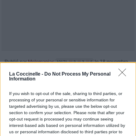
Publié par
Melomaniac
le 18 novembre
10171
3
3
5
2017 à 7h05.
La Coccinelle -
Do Not Process My Personal
Information
Chanteurs :
Panic! At The Disco
Albums :
Vices & Virtues
If you wish to opt-out of the sale, sharing to third parties, or
processing of your personal or sensitive information for
targeted advertising by us, please use the below opt-out
section to confirm your selection. Please note that after your
Paroles + Traduction
Téléchargement
Vidéos
⇑
opt-out request is processed you may continue seeing
interest-based ads based on personal information utilized by
Commentaires
us or personal information disclosed to third parties prior to