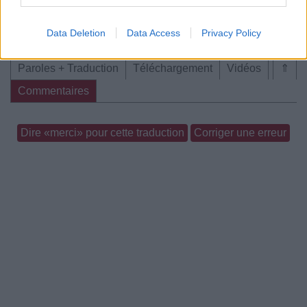
Concert/Live
Reprise
Reprise
Data Deletion
Data Access
Privacy Policy
Paroles + Traduction
Téléchargement
Vidéos
⇑
Commentaires
Dire «merci» pour cette traduction
Corriger une erreur