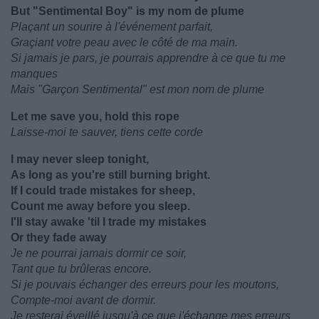
But "Sentimental Boy" is my nom de plume
Plaçant un sourire à l'événement parfait,
Graçiant votre peau avec le côté de ma main.
Si jamais je pars, je pourrais apprendre à ce que tu me
manques
Mais "Garçon Sentimental" est mon nom de plume
Let me save you, hold this rope
Laisse-moi te sauver, tiens cette corde
I may never sleep tonight,
As long as you're still burning bright.
If I could trade mistakes for sheep,
Count me away before you sleep.
I'll stay awake 'til I trade my mistakes
Or they fade away
Je ne pourrai jamais dormir ce soir,
Tant que tu brûleras encore.
Si je pouvais échanger des erreurs pour les moutons,
Compte-moi avant de dormir.
Je resterai éveillé jusqu'à ce que j'échange mes erreurs