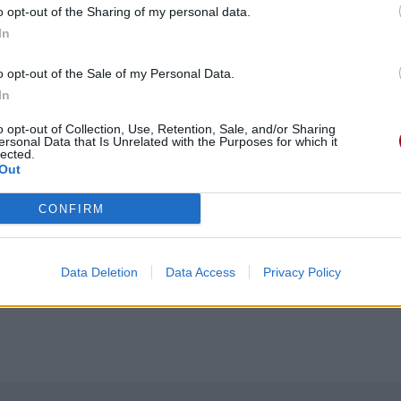
o opt-out of the Sharing of my personal data.
In
o opt-out of the Sale of my Personal Data.
In
o opt-out of Collection, Use, Retention, Sale, and/or Sharing
ersonal Data that Is Unrelated with the Purposes for which it
lected.
Out
d die)
e mourrais)
CONFIRM
die)
)
ld die)
Data Deletion
Data Access
Privacy Policy
sème (je mourrais)