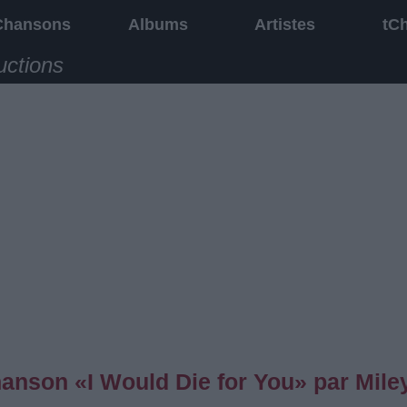
Chansons
Albums
Artistes
tC
uctions
chanson «I Would Die for You» par Mile