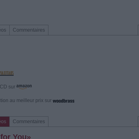
éos
Commentaires
e CD sur
ion au meilleur prix sur
éos
Commentaires
 for You»