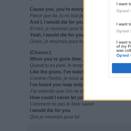
I want t
Cause you, you're everything to me
Opted 
Parce que toi, tu es tout pour moi
And I, I would die for you
I want t
Et moi, je mourrais pour toi
Opted 
Yeah, I would die for you
Ouais, je mourrais pour toi
I want t
of my P
was col
(Chorus:)
Opted 
When you're gone time, moves so slow (I woul
Quand tu es parti, le temps passe si lentement (j
Like the grass, I've watched us grow (I would 
Comme l'herbe, je nous ai vu grandir (je mourrais
I've heard you reap only what you'll sow (I wou
J'ai entendu que l'on ne récolte que ce que l'on 
How could I never let you know
Comment ne pas te faire savoir
I would die for you
Que je mourrais pour toi