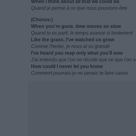
When I think about all that we could be
Quand je pense à ce que nous pouvions être
(Chorus:)
When you're gone, time moves so slow
Quand tu es parti, le temps avance si lentement
Like the grass, I've watched us grow
Comme l'herbe, je nous ai vu grandir
I've heard you reap only what you'll sow
J'ai entendu que l'on ne récolte que ce que l'on
How could I never let you know
Comment pourrais-je ne jamais te faire savoir