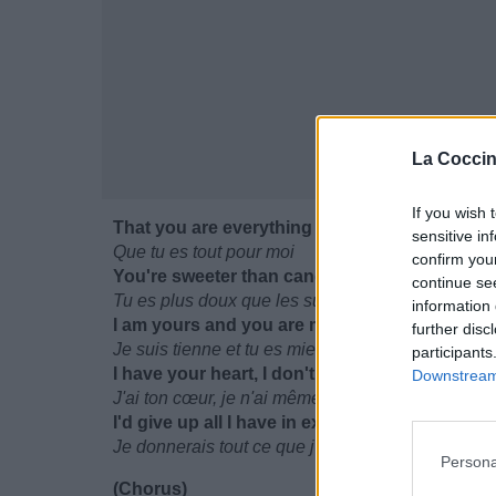
La Coccin
If you wish 
That you are everything to me
sensitive in
Que tu es tout pour moi
confirm you
You're sweeter than candy and better than a
continue se
Tu es plus doux que les sucreries et mieux que n
information 
I am yours and you are mine
further disc
Je suis tienne et tu es mien
participants
I have your heart, I don't even need a ring
Downstream 
J'ai ton cœur, je n'ai même pas besoin d'une ba
I'd give up all I have in exchange for who I l
Je donnerais tout ce que j'ai en échange de qui j
Persona
(Chorus)