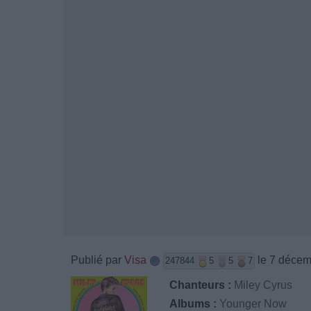
Publié par
Visa
le 7 décem
247844
5
5
7
Chanteurs :
Miley Cyrus
Albums :
Younger Now