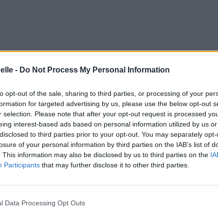
elle -
Do Not Process My Personal Information
to opt-out of the sale, sharing to third parties, or processing of your per
formation for targeted advertising by us, please use the below opt-out s
r selection. Please note that after your opt-out request is processed y
ny childhood dreams
eing interest-based ads based on personal information utilized by us or
'importe quels rêves d'enfant
disclosed to third parties prior to your opt-out. You may separately opt-
losure of your personal information by third parties on the IAB’s list of
. This information may also be disclosed by us to third parties on the
IA
Participants
that may further disclose it to other third parties.
gue
ove more than anything
'aime plus que tout
l Data Processing Opt Outs