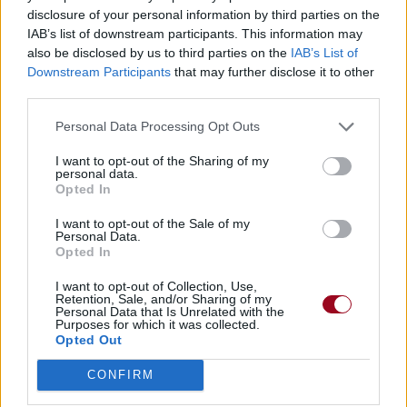
disclosure of your personal information by third parties on the
Chanteurs :
Ayreon
IAB’s list of downstream participants. This information may
Albums :
Actual Fantasy
also be disclosed by us to third parties on the
IAB’s List of
Downstream Participants
that may further disclose it to other
third parties.
Personal Data Processing Opt Outs
Paroles + Traduction
Téléchargement
Vidéos
⇑
I want to opt-out of the Sharing of my
Commentaires
personal data.
Opted In
I want to opt-out of the Sale of my
Personal Data.
Opted In
Pour prolonger le plaisir musical :
I want to opt-out of Collection, Use,
Vous aimez chanter, apprenez la guitare chez
Retention, Sale, and/or Sharing of my
Personal Data that Is Unrelated with the
Télécharger légalement les MP3 sur
Purposes for which it was collected.
Télécharger légalement les MP3 ou trouver le CD sur
Opted Out
Trouver des vinyles et des CD sur
CONFIRM
Trouver un instrument de musique ou une partition au