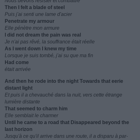
Nous devons résister et combattre
Then I felt a blade of steel
Puis j'ai senti une lame d'acier
Penetrate my armour
Elle pénètre mon armure
I did not dream the pain was real
Je n'ai pas rêvé, la souffrance était réelle
As I went down I knew my time
Lorsque je suis tombé, j'ai su que ma fin
Had come
était arrivée
And then he rode into the night Towards that eerie
distant light
Et puis il a chevauché dans la nuit, vers cette étrange
lumière distante
That seemed to charm him
Elle semblait le charmer
Until he came to a road that Disappeared beyond the
last horizon
Jusqu'à ce qu'il arrive dans une route, il a disparu à par-