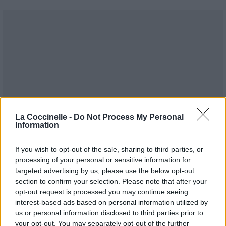
La Coccinelle -
Do Not Process My Personal
Information
If you wish to opt-out of the sale, sharing to third parties, or
processing of your personal or sensitive information for
targeted advertising by us, please use the below opt-out
section to confirm your selection. Please note that after your
opt-out request is processed you may continue seeing
interest-based ads based on personal information utilized by
Publié par
Tigrex-Feu d'Hiver
le 11
93331
4
4
7
us or personal information disclosed to third parties prior to
décembre 2017 à 10h35.
your opt-out. You may separately opt-out of the further