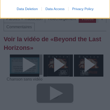
meilleur prix sur
Data Deletion
Data Access
Privacy Policy
Paroles + Traduction
Téléchargement
Vidéos
⇑
Commentaires
Voir la vidéo de «Beyond the Last
Horizons»
Chanson sans vidéo