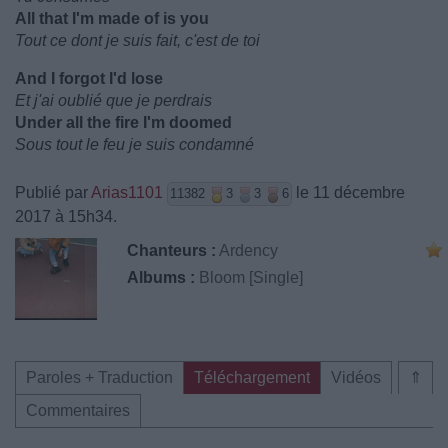
All that I'm made of is you
Tout ce dont je suis fait, c'est de toi
And I forgot I'd lose
Et j'ai oublié que je perdrais
Under all the fire I'm doomed
Sous tout le feu je suis condamné
Publié par
Arias1101
le 11 décembre
11382
3
3
6
2017 à 15h34.
Chanteurs :
Ardency
Albums :
Bloom [Single]
Paroles + Traduction
Téléchargement
Vidéos
⇑
Commentaires