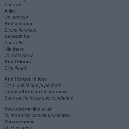
Sous toi
A liar
Un menteur
And a bloom
Et une floraison
Beneath her
Sous elle
I lie there
Je m'étends là
And I bloom
Et je fleuris
And I forgot I'd lose
Et j'ai oublié que je perdrais
Under all the fire I'm doomed
Sous tout le feu je suis condamné
You treat me like a liar
Tu me traites comme un menteur
You consume
Tu consumes