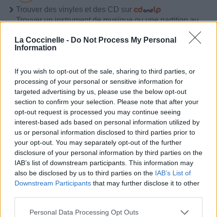
Trouver des vinyles et des CD sur
Trouver un instrument de musique ou une partition au
meilleur prix sur
La Coccinelle -
Do Not Process My Personal
Information
Paroles + Traduction
Téléchargement
Vidéos
⇑
If you wish to opt-out of the sale, sharing to third parties, or
Commentaires
processing of your personal or sensitive information for
targeted advertising by us, please use the below opt-out
section to confirm your selection. Please note that after your
Paroles + Traduction
Téléchargement
Vidéos
⇑
opt-out request is processed you may continue seeing
interest-based ads based on personal information utilized by
Commentaires
us or personal information disclosed to third parties prior to
your opt-out. You may separately opt-out of the further
disclosure of your personal information by third parties on the
Dire «merci» pour cette traduction
Corriger une erreur
IAB’s list of downstream participants. This information may
also be disclosed by us to third parties on the
IAB’s List of
Downstream Participants
that may further disclose it to other
third parties.
Personal Data Processing Opt Outs