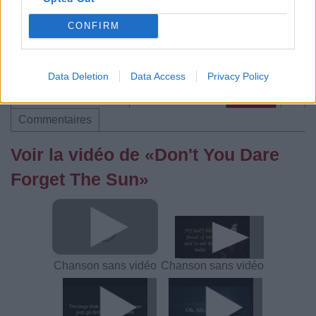
Trouver des vinyles et des CD sur
CONFIRM
Trouver un instrument de musique ou une partition au
meilleur prix sur
Data Deletion
Data Access
Privacy Policy
Paroles + Traduction
Téléchargement
Vidéos
⇑
Commentaires
Voir la vidéo de «Don't You Dare
Forget The Sun»
Chanson sans vidéo
Chanson sans vidéo