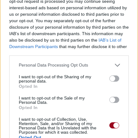
opt-out request is processed you may continue seeing
interest-based ads based on personal information utilized by
Publié par
L'Illustre Darwin
le 20 avril
5300
2
2
5
us or personal information disclosed to third parties prior to
2018 à 9h29.
your opt-out. You may separately opt-out of the further
Chanteurs :
Get Scared
disclosure of your personal information by third parties on the
IAB’s list of downstream participants. This information may
Albums :
Built for Blame, Laced with
also be disclosed by us to third parties on the
IAB’s List of
Shame [Ep]
Downstream Participants
that may further disclose it to other
third parties.
Personal Data Processing Opt Outs
Paroles + Traduction
Téléchargement
Vidéos
⇑
Commentaires
I want to opt-out of the Sharing of my
personal data.
Opted In
I want to opt-out of the Sale of my
Personal Data.
Pour prolonger le plaisir musical :
Opted In
Vous aimez chanter, apprenez la guitare chez
I want to opt-out of Collection, Use,
Retention, Sale, and/or Sharing of my
Télécharger légalement les MP3 sur
Personal Data that Is Unrelated with the
Télécharger légalement les MP3 ou trouver le CD sur
Purposes for which it was collected.
Opted Out