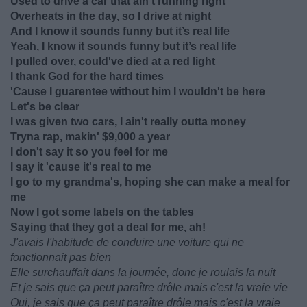
Used to drive a car that ain’t running right
Overheats in the day, so I drive at night
And I know it sounds funny but it’s real life
Yeah, I know it sounds funny but it’s real life
I pulled over, could've died at a red light
I thank God for the hard times
'Cause I guarentee without him I wouldn't be here
Let's be clear
I was given two cars, I ain't really outta money
Tryna rap, makin' $9,000 a year
I don't say it so you feel for me
I say it 'cause it's real to me
I go to my grandma's, hoping she can make a meal for
me
Now I got some labels on the tables
Saying that they got a deal for me, ah!
J'avais l'habitude de conduire une voiture qui ne
fonctionnait pas bien
Elle surchauffait dans la journée, donc je roulais la nuit
Et je sais que ça peut paraître drôle mais c'est la vraie vie
Oui, je sais que ça peut paraître drôle mais c'est la vraie