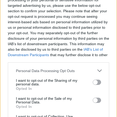
processing of your personal or sensitive information for
(Yeah!)
targeted advertising by us, please use the below opt-out
I can feel it, I can feel it
section to confirm your selection. Please note that after your
(Been a long time coming!)
opt-out request is processed you may continue seeing
I can feel it, I can feel it
interest-based ads based on personal information utilized by
us or personal information disclosed to third parties prior to
(Been a long time coming!)
your opt-out. You may separately opt-out of the further
I can feel it, I can feel it
disclosure of your personal information by third parties on the
(Here we are!)
IAB’s list of downstream participants. This information may
I can feel it, I can feel it
also be disclosed by us to third parties on the
IAB’s List of
(Yeah, I said, here we are!)
Downstream Participants
that may further disclose it to other
I can feel it, I can feel it
third parties.
(Oh, yeah)
I can feel it, I can feel it
Personal Data Processing Opt Outs
(I said, I can feel it)
I can feel it, yeah!
I want to opt-out of the Sharing of my
personal data.
Je peux le sentir, je peux le sentir
Opted In
(Ouais !)
Je peux le sentir, je peux le sentir
I want to opt-out of the Sale of my
Personal Data.
(Ouais !)
Opted In
Je peux le sentir, je peux le sentir
(Ça a pris du temps à se mettre en route !)
I want to opt-out of Collection, Use,