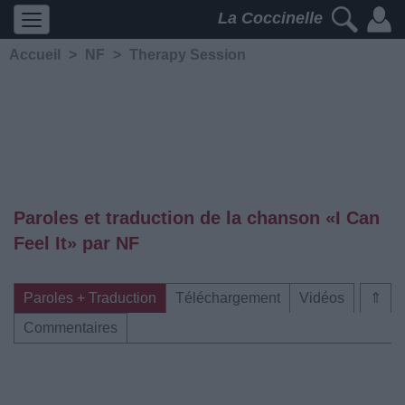
La Coccinelle
Accueil
>
NF
>
Therapy Session
Paroles et traduction de la chanson «I Can
Feel It» par NF
Paroles + Traduction
Téléchargement
Vidéos
⇑
Commentaires