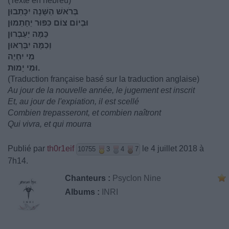
(Texte en hebreu)
בְּרֹאשׁ הַשָּׁנָה יִכָּתֵבוּן
וּבְיוֹם צוֹם כִּפּוּר יֵחָתֵמוּן
כַּמָּה יַעַבְרוּן
וְכַמָּה יִבָּרֵאוּן
מִי יִחְיֶה
וּמִי יָמוּת.
(Traduction française basé sur la traduction anglaise)
Au jour de la nouvelle année, le jugement est inscrit
Et, au jour de l'expiation, il est scellé
Combien trepasseront, et combien naîtront
Qui vivra, et qui mourra
Publié par
th0r1eif
le 4 juillet 2018 à
10755
3
4
7
7h14.
Chanteurs :
Psyclon Nine
Albums :
INRI