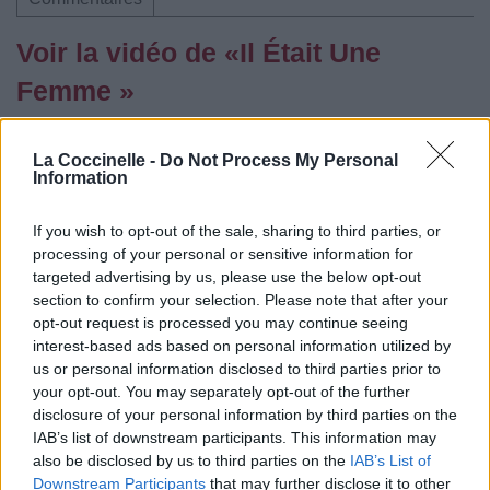
Voir la vidéo de «Il Était Une
Femme »
La Coccinelle -
Do Not Process My Personal
Information
If you wish to opt-out of the sale, sharing to third parties, or
processing of your personal or sensitive information for
targeted advertising by us, please use the below opt-out
section to confirm your selection. Please note that after your
opt-out request is processed you may continue seeing
interest-based ads based on personal information utilized by
us or personal information disclosed to third parties prior to
Paroles
Téléchargement
Vidéos
⇑
your opt-out. You may separately opt-out of the further
disclosure of your personal information by third parties on the
Commentaires
IAB’s list of downstream participants. This information may
also be disclosed by us to third parties on the
IAB’s List of
Downstream Participants
that may further disclose it to other
Dire «merci» pour cette traduction
Corriger une erreur