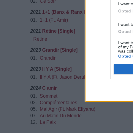
02.
Ce Soir
I want t
Opted 
2021
1+1 (Banx & Ranx Remix) [Single]
01.
1+1 (Ft. Amir)
I want t
2021
Rétine [Single]
Opted 
Rétine
I want t
of my P
2023
Grandir [Single]
was col
Opted 
01.
Grandir
2023
Il Y A [Single]
01.
Il Y A (Ft. Jason Derulo)
2024
C amir
01.
Sommet
02.
Complémentaires
05.
Mal Agir (Ft. Mark Eliyahu)
07.
Au Matin Du Monde
12.
La Paix