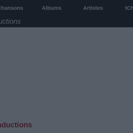
Chansons
Albums
Artistes
tC
uctions
aductions