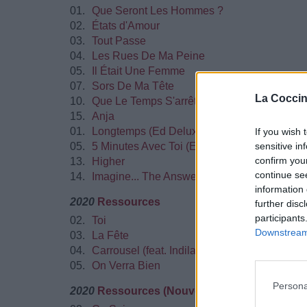
01.
Que Seront Les Hommes ?
02.
États d'Amour
03.
Tout Passe
04.
Les Rues De Ma Peine
05.
Il Était Une Femme
07.
Sors De Ma Tête
La Coccin
10.
Que Le Temps S'arrête
15.
Anja
01.
Longtemps (Ed Deluxe)
If you wish 
05.
5 Minutes Avec Toi (Ed. Deluxe)
sensitive in
confirm you
13.
Higher
continue se
14.
Imagine... The Answer (Ed. Deluxe)
information 
2020
Ressources
further disc
participants
02.
Toi
Downstream 
03.
La Fête
04.
Carrousel (feat. Indila)
05.
On Verra Bien
Persona
2020
Ressources (Nouvelle Edition)