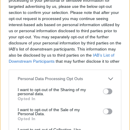
processing of your personal or sensitive information for
targeted advertising by us, please use the below opt-out
Commentaires
section to confirm your selection. Please note that after your
opt-out request is processed you may continue seeing
interest-based ads based on personal information utilized by
us or personal information disclosed to third parties prior to
your opt-out. You may separately opt-out of the further
Pour prolonger le plaisir musical :
disclosure of your personal information by third parties on the
Vous aimez chanter, apprenez la guitare chez
IAB’s list of downstream participants. This information may
also be disclosed by us to third parties on the
IAB’s List of
Télécharger légalement les MP3 sur
Downstream Participants
that may further disclose it to other
Télécharger légalement les MP3 ou trouver le CD sur
third parties.
Trouver des vinyles et des CD sur
Personal Data Processing Opt Outs
Trouver un instrument de musique ou une partition au
meilleur prix sur
I want to opt-out of the Sharing of my
personal data.
Opted In
Paroles + Traduction
Téléchargement
Vidéos
⇑
I want to opt-out of the Sale of my
Personal Data.
Commentaires
Opted In
I want to opt-out of Collection, Use,