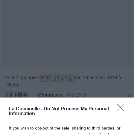
Publié par
riptie
le 19 octobre 2018 à
20217
3
3
5
13h59.
Chanteurs :
The 1975
Albums :
A Brief Inquiry Into Online
La Coccinelle -
Do Not Process My Personal
Relationships
Information
If you wish to opt-out of the sale, sharing to third parties, or
Paroles + Traduction
Téléchargement
Vidéos
⇑