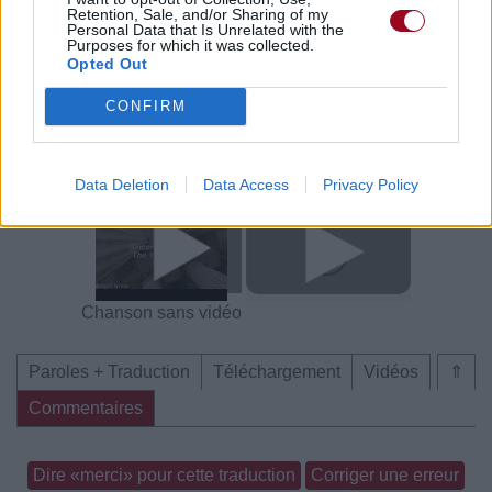
Voir la vidéo de «Sincerity Is
Retention, Sale, and/or Sharing of my
Personal Data that Is Unrelated with the
Scary»
Purposes for which it was collected.
Opted Out
CONFIRM
Concert/Live
Concert/Live
Concert/Live
Data Deletion
Data Access
Privacy Policy
Chanson sans vidéo
Paroles + Traduction
Téléchargement
Vidéos
⇑
Commentaires
Dire «merci» pour cette traduction
Corriger une erreur