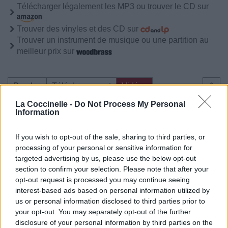
Télécharger légalement les MP3 ou trouver le CD sur
Trouver des vinyles et des CD sur
Trouver un instrument de musique ou une partition au
meilleur prix sur
Paroles
Téléchargement
Vidéos
⇑
Commentaires
La Coccinelle -
Do Not Process My Personal
Information
Voir la vidéo de «Comme Un
If you wish to opt-out of the sale, sharing to third parties, or
Samedi Soir»
processing of your personal or sensitive information for
targeted advertising by us, please use the below opt-out
section to confirm your selection. Please note that after your
opt-out request is processed you may continue seeing
interest-based ads based on personal information utilized by
us or personal information disclosed to third parties prior to
your opt-out. You may separately opt-out of the further
disclosure of your personal information by third parties on the