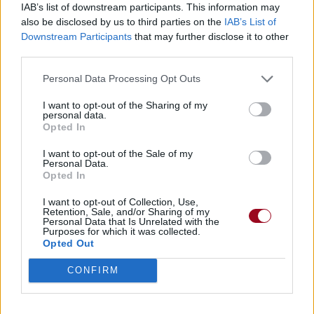
IAB’s list of downstream participants. This information may
Paroles
Téléchargement
Vidéos
⇑
also be disclosed by us to third parties on the
IAB’s List of
Downstream Participants
that may further disclose it to other
Commentaires
third parties.
Personal Data Processing Opt Outs
Dire «merci» pour cette traduction
Corriger une erreur
I want to opt-out of the Sharing of my
personal data.
Opted In
I want to opt-out of the Sale of my
Personal Data.
Opted In
I want to opt-out of Collection, Use,
Retention, Sale, and/or Sharing of my
Personal Data that Is Unrelated with the
Purposes for which it was collected.
Opted Out
CONFIRM