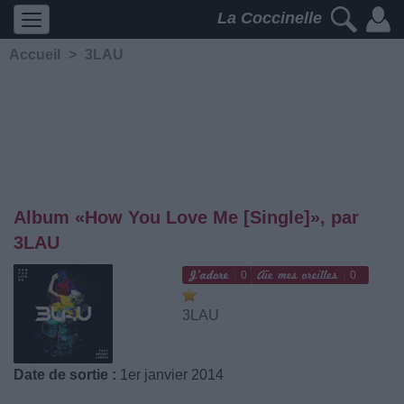
La Coccinelle
Accueil
>
3LAU
Album «How You Love Me [Single]», par
3LAU
0
0
3LAU
Date de sortie :
1er janvier 2014