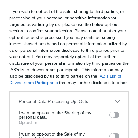
Chanteurs :
Dragonland
If you wish to opt-out of the sale, sharing to third parties, or
Albums :
Astronomy
processing of your personal or sensitive information for
targeted advertising by us, please use the below opt-out
section to confirm your selection. Please note that after your
opt-out request is processed you may continue seeing
Paroles + Traduction
interest-based ads based on personal information utilized by
Téléchargement
Vidéos
⇑
us or personal information disclosed to third parties prior to
Commentaires
your opt-out. You may separately opt-out of the further
disclosure of your personal information by third parties on the
IAB’s list of downstream participants. This information may
also be disclosed by us to third parties on the
IAB’s List of
Downstream Participants
that may further disclose it to other
Pour prolonger le plaisir musical :
third parties.
Vous aimez chanter, apprenez la guitare chez
Personal Data Processing Opt Outs
Télécharger légalement les MP3 sur
Télécharger légalement les MP3 ou trouver le CD sur
I want to opt-out of the Sharing of my
personal data.
Opted In
Trouver des vinyles et des CD sur
Trouver un instrument de musique ou une partition au
I want to opt-out of the Sale of my
meilleur prix sur