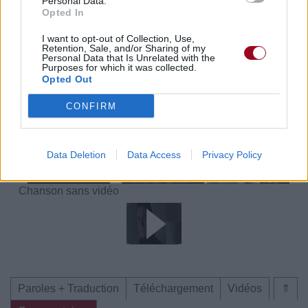
Personal Data.
Opted In
I want to opt-out of Collection, Use,
Paroles + Traduction
Téléchargement
Vidéos
⇑
Retention, Sale, and/or Sharing of my
Personal Data that Is Unrelated with the
Purposes for which it was collected.
Commentaires
Opted Out
Voir la vidéo de «Antimatter»
CONFIRM
Data Deletion
Data Access
Privacy Policy
Chanson sans vidéo
Paroles + Traduction
Téléchargement
Vidéos
⇑