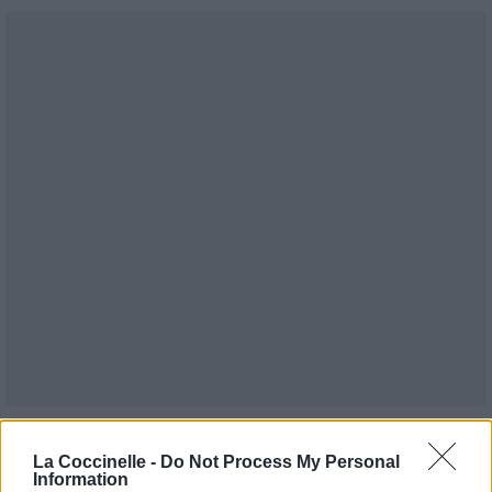
Publié par
Tigrex-Feu d'Hiver
le 26
93331
4
4
7
La Coccinelle -
Do Not Process My Personal
novembre 2018 à 7h20.
Information