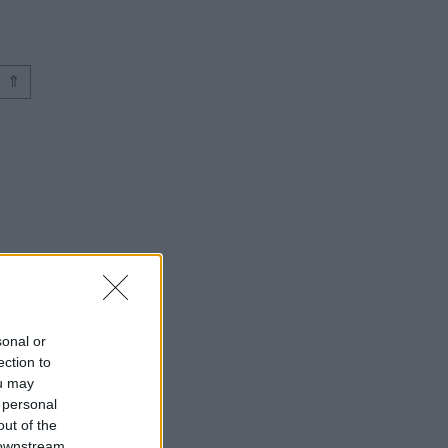
⇑
⇑
sonal or
ection to
⇑
ou may
 personal
out of the
 downstream