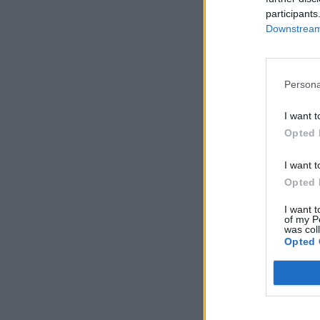
participants
Downstream 
Persona
I want t
Opted 
I want t
Opted 
I want t
of my P
was col
Opted 