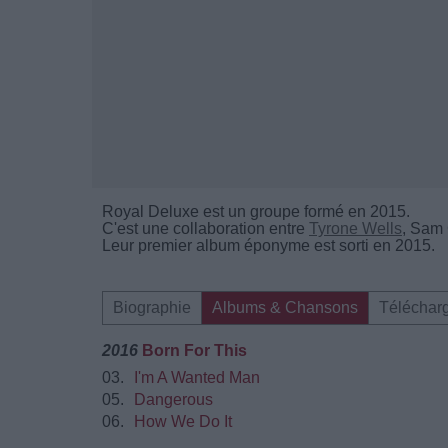
Royal Deluxe est un groupe formé en 2015.
C'est une collaboration entre
Tyrone Wells
, Sam 
Leur premier album éponyme est sorti en 2015.
Biographie
Albums & Chansons
Téléchar
2016
Born For This
03.
I'm A Wanted Man
05.
Dangerous
06.
How We Do It