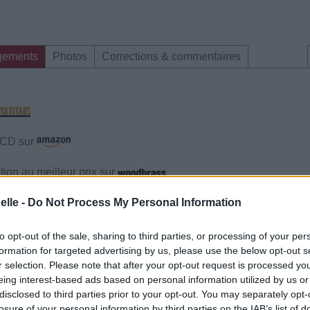
gements
Photos
Corrections & commentaires
e CD sur
ion au meilleur prix sur
elle -
Do Not Process My Personal Information
gements
Photos
Corrections & commentaires
to opt-out of the sale, sharing to third parties, or processing of your per
formation for targeted advertising by us, please use the below opt-out s
gements
Photos
Corrections & commentaires
r selection. Please note that after your opt-out request is processed y
eing interest-based ads based on personal information utilized by us or
disclosed to third parties prior to your opt-out. You may separately opt-
cette traduction
Corriger une erreur
losure of your personal information by third parties on the IAB’s list of