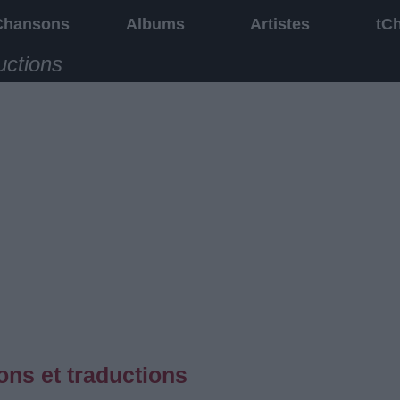
Chansons
Albums
Artistes
tC
uctions
ns et traductions