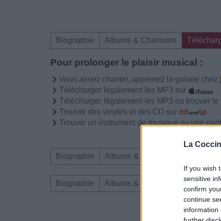
Biographie
Albums & Chansons
Téléchar
Pour prolonger le plaisir musical :
Vous aimez chanter, apprenez la guitare chez
Télécharger légalement les MP3 sur
Télécharger légalement les MP3 ou trouver l
Trouver des vinyles et des CD sur
Trouver un instrument de musique ou une partit
La Coccin
Biographie
Albums & Chansons
Téléchar
If you wish 
sensitive in
Biographie
Albums & Chansons
Téléchar
confirm you
continue se
information 
Dire «merci» pour 
further disc