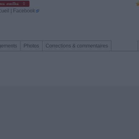
0
cueil | Facebook
gements
Photos
Corrections & commentaires