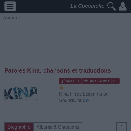
La Coccinelle
Accueil
Paroles Kina, chansons et traductions
0
0
Kina | Free Listening on
SoundCloud
Biographie
Albums & Chansons
⇑