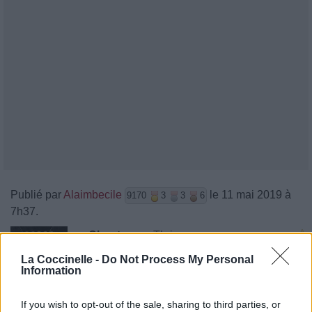
Publié par
Alaimbecile
le 11 mai 2019 à
9170
3
3
6
7h37.
Chanteurs :
Thrice
Albums :
Palms
La Coccinelle -
Do Not Process My Personal
Information
If you wish to opt-out of the sale, sharing to third parties, or