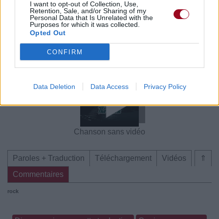
I want to opt-out of Collection, Use,
Voir la vidéo de «The Dark»
Retention, Sale, and/or Sharing of my
Personal Data that Is Unrelated with the
Purposes for which it was collected.
Opted Out
CONFIRM
Concert/Live
Chanson sans vidéo
Data Deletion
Data Access
Privacy Policy
Chanson sans vidéo
Paroles + Traduction
Téléchargement
Vidéos
⇑
Commentaires
rock