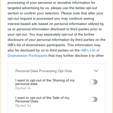
processing of your personal or sensitive information for
Paroles + Traduction
Téléchargement
Vidéos
⇑
targeted advertising by us, please use the below opt-out
Commentaires
section to confirm your selection. Please note that after your
opt-out request is processed you may continue seeing
interest-based ads based on personal information utilized by
us or personal information disclosed to third parties prior to
your opt-out. You may separately opt-out of the further
Pour prolonger le plaisir musical :
disclosure of your personal information by third parties on the
IAB’s list of downstream participants. This information may
Vous aimez chanter, apprenez la guitare chez
also be disclosed by us to third parties on the
IAB’s List of
Télécharger légalement les MP3 sur
Downstream Participants
that may further disclose it to other
Télécharger légalement les MP3 ou trouver le CD sur
third parties.
Trouver des vinyles et des CD sur
Personal Data Processing Opt Outs
Trouver un instrument de musique ou une partition au
I want to opt-out of the Sharing of my
meilleur prix sur
personal data.
Opted In
I want to opt-out of the Sale of my
Paroles + Traduction
Téléchargement
Vidéos
⇑
Personal Data.
Opted In
Commentaires