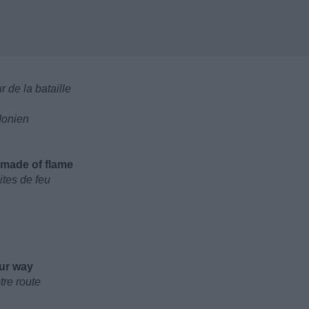
de la bataille
donien
 made of flame
ites de feu
our way
tre route