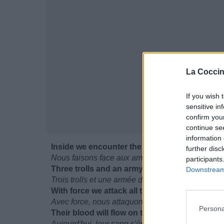
La Coccin
If you wish 
sensitive in
confirm you
continue se
information 
Inside we encounter the armies of evil
further disc
Nous faisons face aux armées du mal
participants
Three trolls and an army of Deathknights of Cr
Downstream 
Trois trolls et une armée des Cavaliers de la Mort
With force we attack all the minions of darkne
Avec force, nous attaquons tous les serviteurs d
Persona
Their blood will flow on the fields of Dundee o
Aujourd'hui, leur sang s'écoulera sur les champ