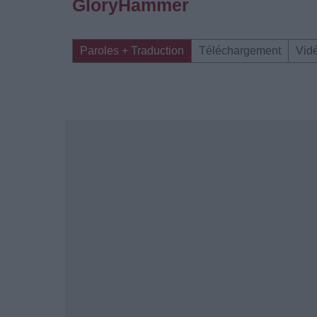
GloryHammer
Paroles + Traduction
Téléchargement
Vid