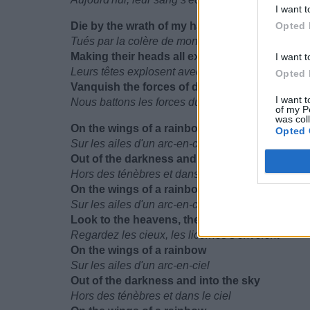
I want t
Die by the wrath of my hammer
Opted 
Tués par la colère de mon marteau
Making their heads all explode with fury
I want t
Leurs têtes explosent avec fureur
Opted 
Vanquish the forces of doom in a glorious fig
I want t
Nous battons les forces du mal dans un glorieux
of my P
was col
On the wings of a rainbow
Opted 
Sur les ailes d'un arc-en-ciel
Out of the darkness and into the sky
Hors des ténèbres et dans le ciel
On the wings of a rainbow
Sur les ailes d'un arc-en-ciel
Look to the heavens, the unicorn flies
Regardez les cieux, les licornes s'envolent
On the wings of a rainbow
Sur les ailes d'un arc-en-ciel
Out of the darkness and into the sky
Hors des ténèbres et dans le ciel