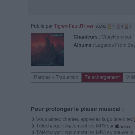
Publié par
Tigrex-Feu d'Hiver
l
93241
4
4
7
Chanteurs :
GloryHammer
Albums :
Legends From Beyo
Paroles + Traduction
Téléchargement
Vid
Pour prolonger le plaisir musical :
Vous aimez chanter, apprenez la guitare chez
Télécharger légalement les MP3 sur
Télécharger légalement les MP3 ou trouver l