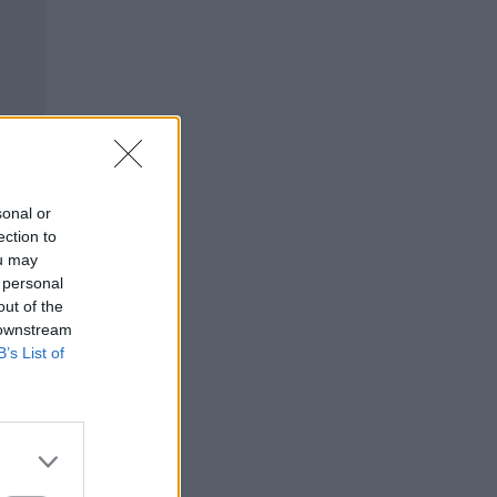
sonal or
ection to
ou may
 personal
out of the
 downstream
B’s List of