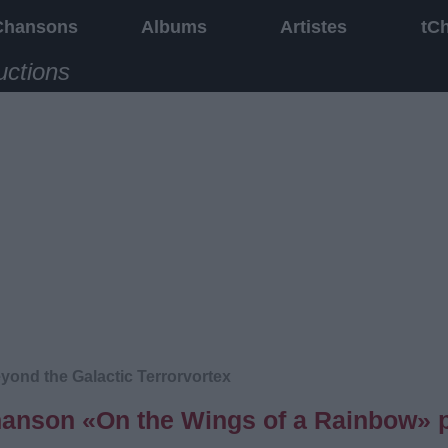
Chansons
Albums
Artistes
tC
uctions
ond the Galactic Terrorvortex
chanson «On the Wings of a Rainbow» 