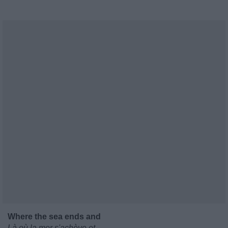
Where the sea ends and
Là où la mer s'achève et