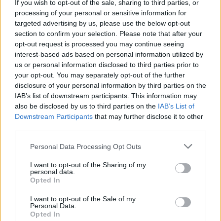
octobre 2019 à 6h48.
If you wish to opt-out of the sale, sharing to third parties, or
processing of your personal or sensitive information for
Chanteurs :
SellSword
targeted advertising by us, please use the below opt-out
Albums :
...Unto the Breach
section to confirm your selection. Please note that after your
opt-out request is processed you may continue seeing
interest-based ads based on personal information utilized by
us or personal information disclosed to third parties prior to
your opt-out. You may separately opt-out of the further
Paroles + Traduction
Téléchargement
Vidéos
⇑
disclosure of your personal information by third parties on the
IAB’s list of downstream participants. This information may
Commentaires
also be disclosed by us to third parties on the
IAB’s List of
Downstream Participants
that may further disclose it to other
third parties.
Personal Data Processing Opt Outs
Pour prolonger le plaisir musical :
I want to opt-out of the Sharing of my
Vous aimez chanter, apprenez la guitare chez
personal data.
Télécharger légalement les MP3 sur
Opted In
Télécharger légalement les MP3 ou trouver le CD sur
I want to opt-out of the Sale of my
Personal Data.
Trouver des vinyles et des CD sur
Opted In