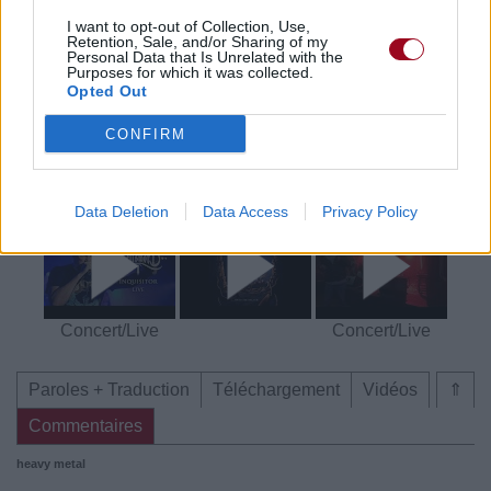
Trouver un instrument de musique ou une partition au
meilleur prix sur
I want to opt-out of Collection, Use,
Retention, Sale, and/or Sharing of my
Personal Data that Is Unrelated with the
Purposes for which it was collected.
Opted Out
Paroles + Traduction
Téléchargement
Vidéos
⇑
CONFIRM
Commentaires
Voir la vidéo de «Inquisitor»
Data Deletion
Data Access
Privacy Policy
Concert/Live
Concert/Live
Paroles + Traduction
Téléchargement
Vidéos
⇑
Commentaires
heavy metal