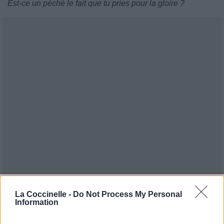
Est-ce un péché le fait que tu pries pour la gloire ?
La Coccinelle -
Do Not Process My Personal
Information
Publié par
Tigrex-Feu d'Hiver
le 8
93241
4
4
7