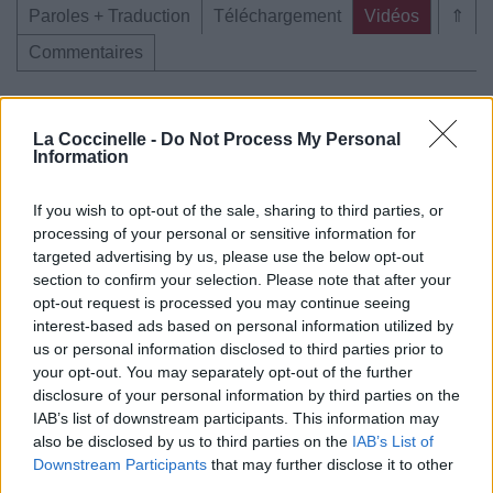
Paroles + Traduction
Téléchargement
Vidéos
⇑
Commentaires
Voir la vidéo de «Warchild»
La Coccinelle -
Do Not Process My Personal
Information
If you wish to opt-out of the sale, sharing to third parties, or
processing of your personal or sensitive information for
Chanson sans vidéo
Concert/Live
targeted advertising by us, please use the below opt-out
section to confirm your selection. Please note that after your
opt-out request is processed you may continue seeing
Paroles + Traduction
Téléchargement
Vidéos
⇑
interest-based ads based on personal information utilized by
Commentaires
us or personal information disclosed to third parties prior to
your opt-out. You may separately opt-out of the further
guerre
religion
power metal
disclosure of your personal information by third parties on the
IAB’s list of downstream participants. This information may
also be disclosed by us to third parties on the
IAB’s List of
Dire «merci» pour cette traduction
Corriger une erreur
Downstream Participants
that may further disclose it to other
third parties.