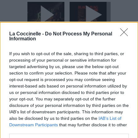
Concert/Live
Chanson sans vidéo
La Coccinelle -
Do Not Process My Personal
Information
If you wish to opt-out of the sale, sharing to third parties, or
processing of your personal or sensitive information for
targeted advertising by us, please use the below opt-out
Chanson sans vidéo
section to confirm your selection. Please note that after your
opt-out request is processed you may continue seeing
Paroles + Traduction
Téléchargement
Vidéos
⇑
interest-based ads based on personal information utilized by
us or personal information disclosed to third parties prior to
Commentaires
your opt-out. You may separately opt-out of the further
disclosure of your personal information by third parties on the
IAB’s list of downstream participants. This information may
Dire «merci» pour cette traduction
Corriger une erreur
also be disclosed by us to third parties on the
IAB’s List of
Downstream Participants
that may further disclose it to other
third parties.