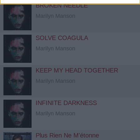
BROKEN NEEDLE
Marilyn Manson
SOLVE COAGULA
Marilyn Manson
KEEP MY HEAD TOGETHER
Marilyn Manson
INFINITE DARKNESS
Marilyn Manson
Plus Rien Ne M'étonne