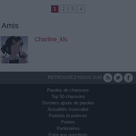
1
2
3
4
Amis
Charline_kls
RETROUVEZ-NOUS SUR
Paroles de chansons
Top 50 chansons
Derniers ajouts de paroles
Actualités musicales
Poésies et poèmes
Poètes
Partenaires
Foire aux questions