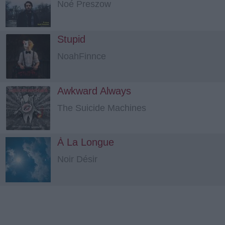
Noé Preszow
Stupid
NoahFinnce
Awkward Always
The Suicide Machines
À La Longue
Noir Désir