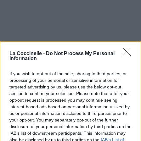
La Coccinelle -
Do Not Process My Personal
Information
If you wish to opt-out of the sale, sharing to third parties, or
processing of your personal or sensitive information for
targeted advertising by us, please use the below opt-out
Les Persiennes
section to confirm your selection. Please note that after your
opt-out request is processed you may continue seeing
Noir Désir
interest-based ads based on personal information utilized by
us or personal information disclosed to third parties prior to
your opt-out. You may separately opt-out of the further
Danse Sur Le Feu Maria
disclosure of your personal information by third parties on the
IAB’s list of downstream participants. This information may
Noir Désir
also be disclosed by us to third parties on the
IAB’s List of