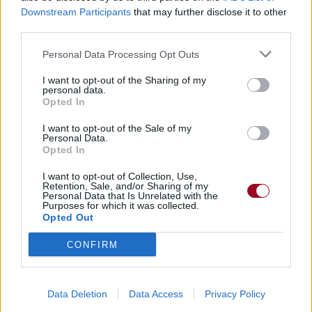
Downstream Participants
that may further disclose it to other
third parties.
Pyromane
Personal Data Processing Opt Outs
Noir Désir
I want to opt-out of the Sharing of my
personal data.
Opted In
Où Veux-tu Qu'je R'garde
I want to opt-out of the Sale of my
Noir Désir
Personal Data.
Opted In
I want to opt-out of Collection, Use,
Wanderer
Retention, Sale, and/or Sharing of my
Personal Data that Is Unrelated with the
Lions From Alaska
Purposes for which it was collected.
Opted Out
CONFIRM
Nur Geträumt
Nena
Data Deletion
Data Access
Privacy Policy