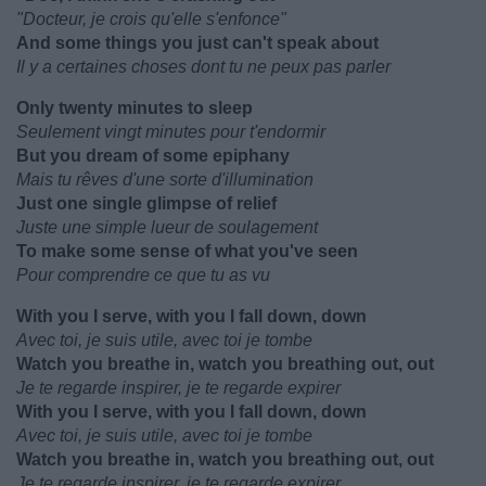
"Docteur, je crois qu'elle s'enfonce"
And some things you just can't speak about
Il y a certaines choses dont tu ne peux pas parler
Only twenty minutes to sleep
Seulement vingt minutes pour t'endormir
But you dream of some epiphany
Mais tu rêves d'une sorte d'illumination
Just one single glimpse of relief
Juste une simple lueur de soulagement
To make some sense of what you've seen
Pour comprendre ce que tu as vu
With you I serve, with you I fall down, down
Avec toi, je suis utile, avec toi je tombe
Watch you breathe in, watch you breathing out, out
Je te regarde inspirer, je te regarde expirer
With you I serve, with you I fall down, down
Avec toi, je suis utile, avec toi je tombe
Watch you breathe in, watch you breathing out, out
Je te regarde inspirer, je te regarde expirer