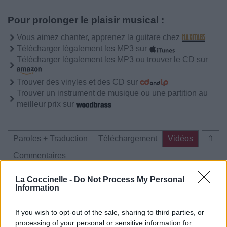
Pour prolonger le plaisir musical :
Vous aimez chanter, apprenez la guitare chez
Télécharger légalement les MP3 sur
Télécharger légalement les MP3 ou trouver le CD sur
Trouver des vinyles et des CD sur
Trouver un instrument de musique ou une partition au
meilleur prix sur
Paroles + Traduction
Téléchargement
Vidéos
⇑
Commentaires
Voir la vidéo de «​epiphany»
La Coccinelle -
Do Not Process My Personal
Information
If you wish to opt-out of the sale, sharing to third parties, or
processing of your personal or sensitive information for