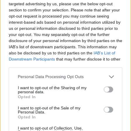
targeted advertising by us, please use the below opt-out
section to confirm your selection. Please note that after your
Chanson sans vidéo
Chanson sans vidéo
opt-out request is processed you may continue seeing
interest-based ads based on personal information utilized by
us or personal information disclosed to third parties prior to
your opt-out. You may separately opt-out of the further
disclosure of your personal information by third parties on the
Chanson sans vidéo
Chanson sans vidéo
IAB’s list of downstream participants. This information may
also be disclosed by us to third parties on the
IAB’s List of
Downstream Participants
that may further disclose it to other
third parties.
Personal Data Processing Opt Outs
I want to opt-out of the Sharing of my
personal data.
Paroles + Traduction
Téléchargement
Vidéos
⇑
Opted In
Commentaires
I want to opt-out of the Sale of my
Personal Data.
Opted In
Dire «merci» pour cette traduction
Corriger une erreur
I want to opt-out of Collection, Use,