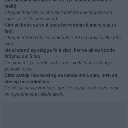
makt)
Chaque lueur de la lune était comme une sagesse (la
sagesse est la puissance)
Kårt ait bøks va so å utvia herredøme å maira ska ru
fao).
Chaque rebond était incontrôlable (Et tu pouvais aller plus
loin)
Itte ai stond eg stågga fø å sjao, her va alt eg konde
dråyma om å fao.
Un moment, j'ai arrêté d'observer, voilà tout ce dont je
pouvais rêver.
Ditta vakkje Haukarei eg va vande me å sjao, men ait
rike eg no skolde fao
Ce n'était pas le Haukarei que j'essayais d'observer, mais
un royaume que j'allais avoir.