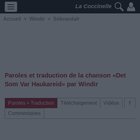
La Coccinelle
Accueil
>
Windir
>
Sóknardalr
Paroles et traduction de la chanson «Det
Som Var Haukareid» par Windir
Paroles + Traduction
Téléchargement
Vidéos
⇑
Commentaires