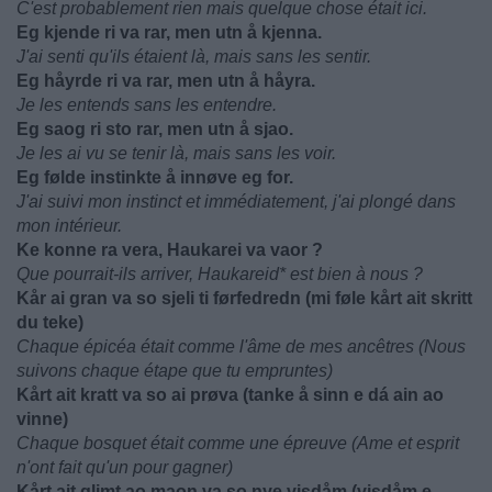
C'est probablement rien mais quelque chose était ici.
Eg kjende ri va rar, men utn å kjenna.
J'ai senti qu'ils étaient là, mais sans les sentir.
Eg håyrde ri va rar, men utn å håyra.
Je les entends sans les entendre.
Eg saog ri sto rar, men utn å sjao.
Je les ai vu se tenir là, mais sans les voir.
Eg følde instinkte å innøve eg for.
J'ai suivi mon instinct et immédiatement, j'ai plongé dans
mon intérieur.
Ke konne ra vera, Haukarei va vaor ?
Que pourrait-ils arriver, Haukareid* est bien à nous ?
Kår ai gran va so sjeli ti førfedredn (mi føle kårt ait skritt
du teke)
Chaque épicéa était comme l'âme de mes ancêtres (Nous
suivons chaque étape que tu empruntes)
Kårt ait kratt va so ai prøva (tanke å sinn e dá ain ao
vinne)
Chaque bosquet était comme une épreuve (Ame et esprit
n'ont fait qu'un pour gagner)
Kårt ait glimt ao maon va so nye visdåm (visdåm e