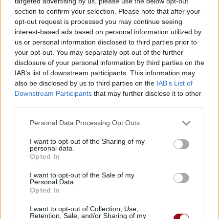
targeted advertising by us, please use the below opt-out
section to confirm your selection. Please note that after your
Voir la vidéo de «Det Som Var
opt-out request is processed you may continue seeing
interest-based ads based on personal information utilized by
Haukareid»
us or personal information disclosed to third parties prior to
your opt-out. You may separately opt-out of the further
disclosure of your personal information by third parties on the
IAB’s list of downstream participants. This information may
also be disclosed by us to third parties on the
IAB’s List of
Downstream Participants
that may further disclose it to other
Concert/Live
third parties.
Personal Data Processing Opt Outs
Paroles + Traduction
Téléchargement
Vidéos
⇑
I want to opt-out of the Sharing of my
Commentaires
personal data.
Opted In
black metal
viking metal
I want to opt-out of the Sale of my
Personal Data.
Opted In
Dire «merci» pour cette traduction
Corriger une erreur
I want to opt-out of Collection, Use,
Retention, Sale, and/or Sharing of my