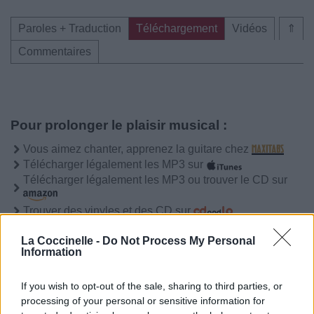
Paroles + Traduction
Téléchargement
Vidéos
⇑
Commentaires
Pour prolonger le plaisir musical :
Vous aimez chanter, apprenez la guitare chez
Télécharger légalement les MP3 sur
Télécharger légalement les MP3 ou trouver le CD sur
Trouver des vinyles et des CD sur
Trouver un instrument de musique ou une partition au
La Coccinelle -
Do Not Process My Personal
meilleur prix sur
Information
If you wish to opt-out of the sale, sharing to third parties, or
Paroles + Traduction
Téléchargement
Vidéos
⇑
processing of your personal or sensitive information for
Commentaires