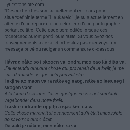
Lyricstranslate.com.
*Des recherches sont actuellement en cours pour
situer/définir le terme "Haukareid", je suis actuellement en
attente d'une réponse d'un détenteur d'une photographie
portant ce titre. Cette page sera éditée lorsque ces
recherches auront porté leurs fruits. Si vous avez des
renseignements à ce sujet, n'hésitez pas m'envoyer un
message privé ou rédiger un commentaire ci-dessous.
______
Håyrde nåke so i skogen va, ondra meg pao kå ditta va,
J'ai entendu quelque chose qui provenait de la forêt, je me
suis demandé ce que cela pouvait être,
i skjine ao maon va ra nåke eg saog, nåke so leea seg i
skogen vaor.
A la lueur de la lune, j'ai vu quelque chose qui semblait
vagabonder dans notre forêt.
Traska ondrande opp fø å sjao ken da va.
Cette chose marchait si étrangement qu'il était impossible
de savoir ce que c'était.
Da vakkje nåken, men nåke ra va.