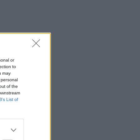
sonal or
ection to
ou may
 personal
out of the
 downstream
B’s List of