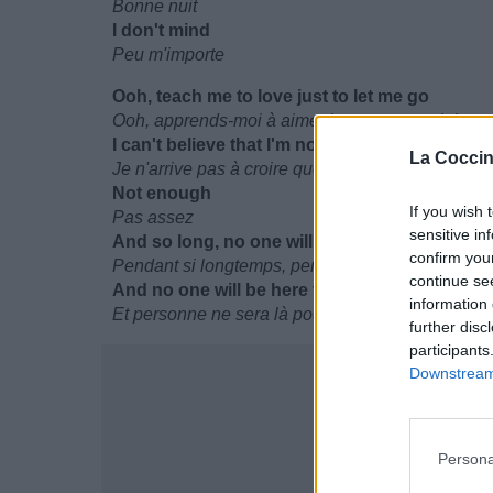
Bonne nuit
I don't mind
Peu m'importe
Ooh, teach me to love just to let me go
Ooh, apprends-moi à aimer juste pour me laisser 
I can't believe that I'm not enough
La Coccin
Je n'arrive pas à croire que je ne te suffis pas
Not enough
If you wish 
Pas assez
sensitive in
And so long, no one will be here to save you
confirm you
Pendant si longtemps, personne ne sera là pour 
continue se
And no one will be here to let you know
information 
Et personne ne sera là pour te faire savoir
further disc
participants
Downstream 
Persona