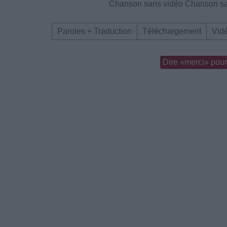
Chanson sans vidéo
Chanson sa
Paroles + Traduction
Téléchargement
Vid
Dire «merci» pour 