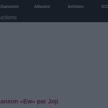
Chansons
Albums
Artistes
tC
uctions
chanson «Ew» par Joji