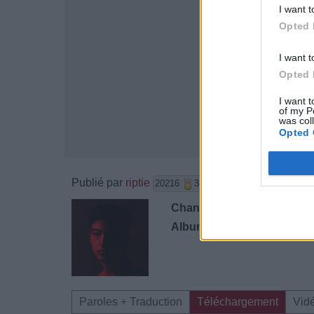
I want t
Opted 
I want t
Opted 
I want t
of my P
was col
Opted 
Publié par
riptie
le 26 septemb
20216
3
3
5
Chanteurs :
Joji
Albums :
Nectar
Paroles + Traduction
Téléchargement
Vid