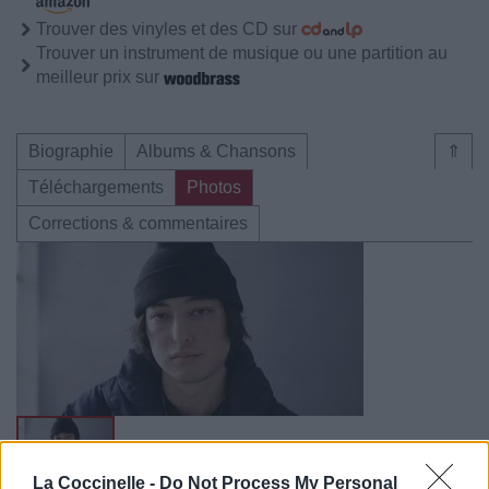
Trouver des vinyles et des CD sur
Trouver un instrument de musique ou une partition au
meilleur prix sur
Biographie
Albums & Chansons
⇑
Téléchargements
Photos
Corrections & commentaires
La Coccinelle -
Do Not Process My Personal