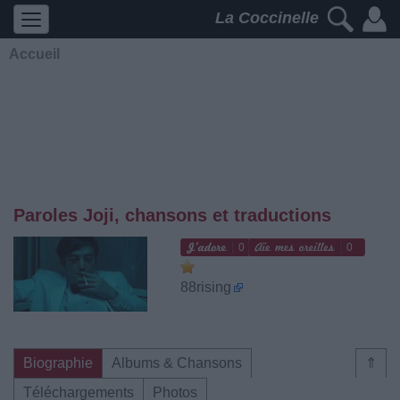
La Coccinelle
Accueil
Paroles Joji, chansons et traductions
0
0
88rising
Biographie
Albums & Chansons
⇑
Téléchargements
Photos