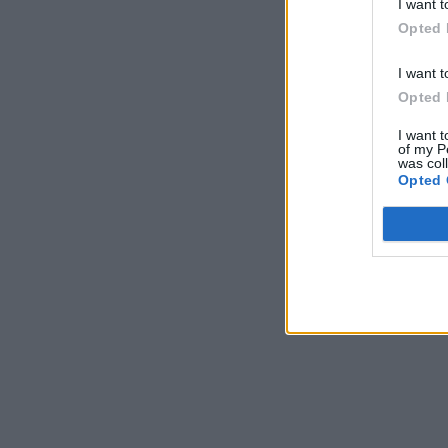
I want t
Opted 
I want t
Opted 
I want t
of my P
was col
Opted 