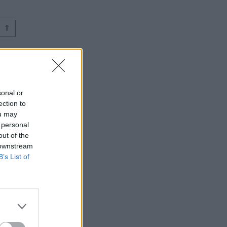
⇑
sonal or
ection to
ou may
 personal
out of the
 downstream
B’s List of