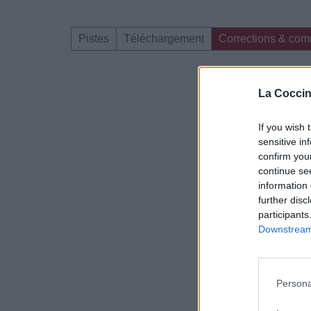
Pistes
Téléchargement
Corrections & com
Dire «merci» pour 
La Coccin
If you wish 
sensitive in
confirm you
continue se
information 
further disc
participants
Downstream 
Persona