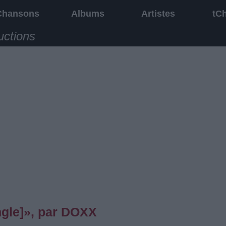
Chansons
Albums
Artistes
tC
uctions
ngle]», par DOXX