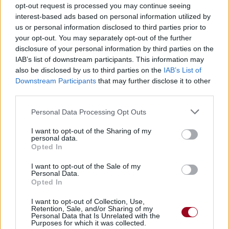
opt-out request is processed you may continue seeing
interest-based ads based on personal information utilized by
us or personal information disclosed to third parties prior to
Pour prolonger le plaisir musical :
your opt-out. You may separately opt-out of the further
disclosure of your personal information by third parties on the
Vous aimez chanter, apprenez la guitare chez
IAB’s list of downstream participants. This information may
Télécharger légalement les MP3 sur
also be disclosed by us to third parties on the
IAB’s List of
Télécharger légalement les MP3 ou trouver le CD sur
Downstream Participants
that may further disclose it to other
third parties.
Trouver des vinyles et des CD sur
Trouver un instrument de musique ou une partition au
Personal Data Processing Opt Outs
meilleur prix sur
I want to opt-out of the Sharing of my
personal data.
Opted In
Paroles + Traduction
Téléchargement
Vidéos
⇑
I want to opt-out of the Sale of my
Commentaires
Personal Data.
Opted In
Voir la vidéo de «Buttercup »
I want to opt-out of Collection, Use,
Retention, Sale, and/or Sharing of my
Personal Data that Is Unrelated with the
Purposes for which it was collected.