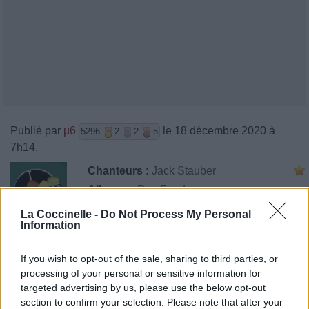
Publié par
µ6
le 18 décembre 2020 à
5296
2
2
5
7h14.
Chanteurs :
Jack Stauber
Albums :
Pop Food
La Coccinelle -
Do Not Process My Personal
Information
Paroles + Traduction
Téléchargement
Vidéos
⇑
If you wish to opt-out of the sale, sharing to third parties, or
processing of your personal or sensitive information for
Commentaires
targeted advertising by us, please use the below opt-out
section to confirm your selection. Please note that after your