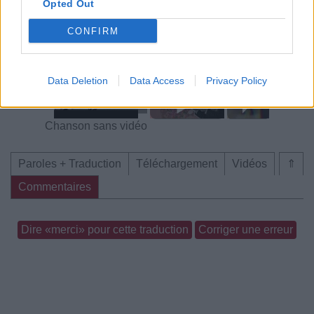
Opted Out
CONFIRM
Concert/Live
Chanson sans vidéo
Data Deletion
Data Access
Privacy Policy
Chanson sans vidéo
Paroles + Traduction
Téléchargement
Vidéos
⇑
Commentaires
Dire «merci» pour cette traduction
Corriger une erreur