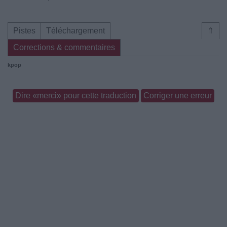
Pistes
Téléchargement
⇑
Corrections & commentaires
kpop
Dire «merci» pour cette traduction
Corriger une erreur