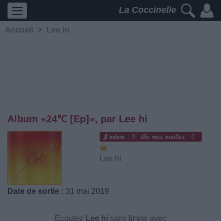
La Coccinelle
Accueil
>
Lee hi
Album «24℃ [Ep]», par Lee hi
0
0
Lee hi
Date de sortie :
31 mai 2019
Écoutez
Lee hi
sans limite avec