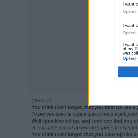
I want t
Opted 
I want t
Opted 
I want t
of my P
was col
Opted 
(Verse 3)
You think that I forgot, that you treat us like 
Tu penses que j’ai oublié que tu nous a pris pour
Well I just leveled up, and I can see that you
Je suis juste passé au niveau supérieur, et je pe
You think that I forgot, that you blow up like 