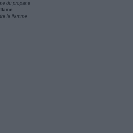
mme du propane
 flame
ndre la flamme