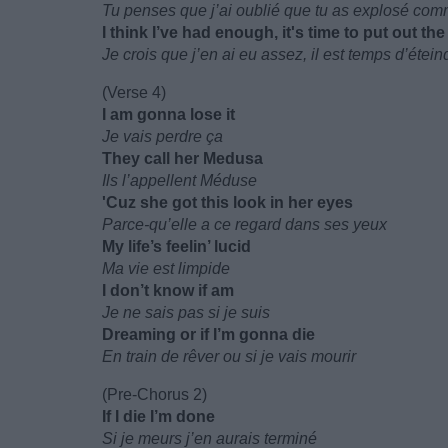
Tu penses que j’ai oublié que tu as explosé co
I think I’ve had enough, it's time to put out the
Je crois que j’en ai eu assez, il est temps d’étei
(Verse 4)
I am gonna lose it
Je vais perdre ça
They call her Medusa
Ils l’appellent Méduse
'Cuz she got this look in her eyes
Parce-qu’elle a ce regard dans ses yeux
My life’s feelin’ lucid
Ma vie est limpide
I don’t know if am
Je ne sais pas si je suis
Dreaming or if I’m gonna die
En train de rêver ou si je vais mourir
(Pre-Chorus 2)
If I die I’m done
Si je meurs j’en aurais terminé