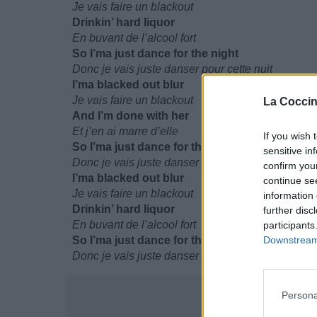
Je vais faire un blackout
Drinkin’ hard liquor
En buvant de l’alcool fort
So I’ma just dance for the night
Donc je vais juste danser pour cette nuit
I’ma blacked out blur
Je vais faire un blackout
La Coccin
And I’m done with her
Et j’en ai marre d’elle
If you wish 
So I’ma just dance for the night
sensitive in
Donc je vais juste danser pour cette nuit
confirm you
I’ma blacked out blur
continue se
Je vais faire un blackout
information 
Drinkin’ hard liquor
further disc
En buvant de l’alcool fort
participants
So I’ma just dance for the night
Downstream 
Donc je vais juste danser pour cette nuit
Persona