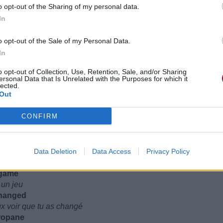
o opt-out of the Sharing of my personal data.
In
o opt-out of the Sale of my Personal Data.
In
o opt-out of Collection, Use, Retention, Sale, and/or Sharing
ersonal Data that Is Unrelated with the Purposes for which it
lected.
Out
CONFIRM
Data Deletion
Data Access
Privacy Policy
a game
 un jeu
 changed
ux voir que tu as changé
propane