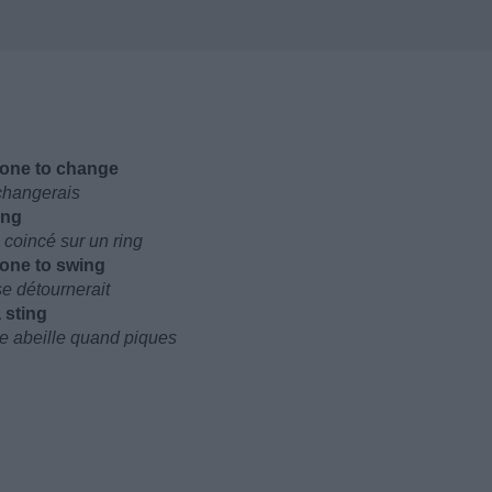
e one to change
 changerais
ing
coincé sur un ring
 one to swing
se détournerait
 sting
e abeille quand piques