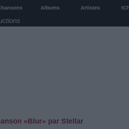
Chansons
Albums
Artistes
tC
uctions
hanson «Blur» par Stellar