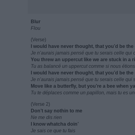
Blur
Flou
(Verse)
I would have never thought, that you’d be th
Je n’aurais jamais pensé que tu serais celle qui
You threw an uppercut like we are stuck in a r
Tu as balancé un uppercut comme si nous étions 
I would have never thought, that you’d be the
Je n’aurais jamais pensé que tu serais celle qui 
Move like a butterfly, but you’re a bee when ya
Tu te déplaces comme un papillon, mais tu es un
(Verse 2)
Don’t say nothin to me
Ne me dis rien
I know whatcha doin’
Je sais ce que tu fais