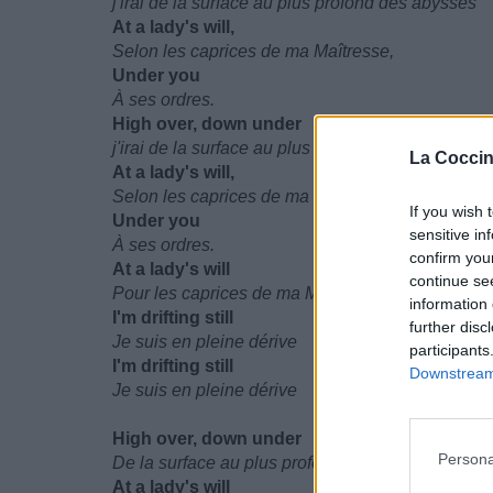
j'irai de la surface au plus profond des abysses
At a lady's will,
Selon les caprices de ma Maîtresse,
Under you
À ses ordres.
High over, down under
j'irai de la surface au plus profond des abysses
La Coccin
At a lady's will,
Selon les caprices de ma Maîtresse,
If you wish 
Under you
sensitive in
À ses ordres.
confirm you
At a lady's will
continue se
Pour les caprices de ma Maîtresse,
information 
I'm drifting still
further disc
Je suis en pleine dérive
participants
I'm drifting still
Downstream 
Je suis en pleine dérive
High over, down under
Persona
De la surface au plus profond des abysses
At a lady's will