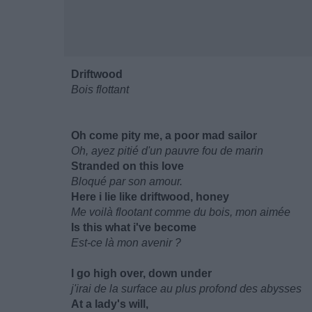
Driftwood
Bois flottant
Oh come pity me, a poor mad sailor
Oh, ayez pitié d'un pauvre fou de marin
Stranded on this love
Bloqué par son amour.
Here i lie like driftwood, honey
Me voilà flootant comme du bois, mon aimée
Is this what i've become
Est-ce là mon avenir ?
I go high over, down under
j'irai de la surface au plus profond des abysses
At a lady's will,