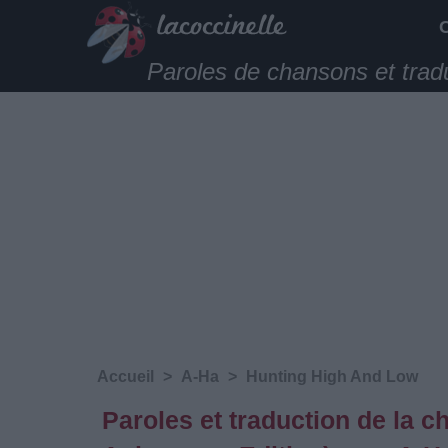
Paroles de chansons et trad
Accueil
>
A-Ha
>
Hunting High And Low
Paroles et traduction de la 