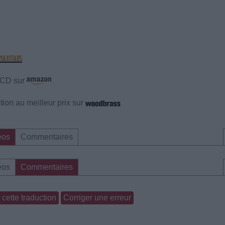
e CD sur
ion au meilleur prix sur
éos
Commentaires
éos
Commentaires
cette traduction
Corriger une erreur