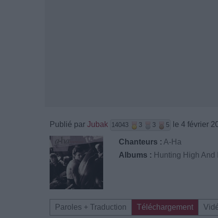
Publié par
Jubak
le 4 février 
14043
3
3
5
Chanteurs :
A-Ha
Albums :
Hunting High And
Paroles + Traduction
Téléchargement
Vid