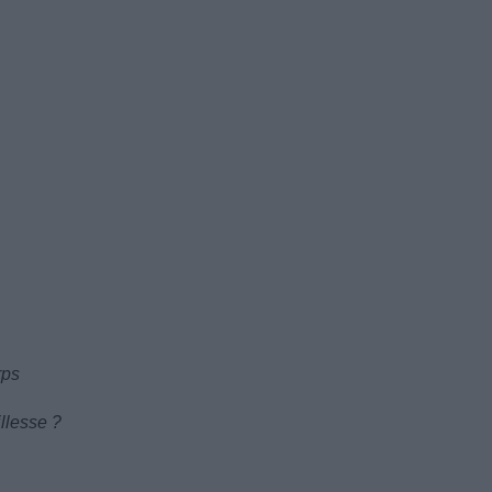
rps
llesse ?