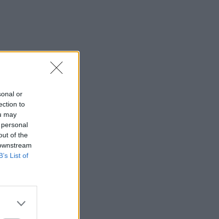
sonal or
ection to
ou may
 personal
out of the
 downstream
B’s List of