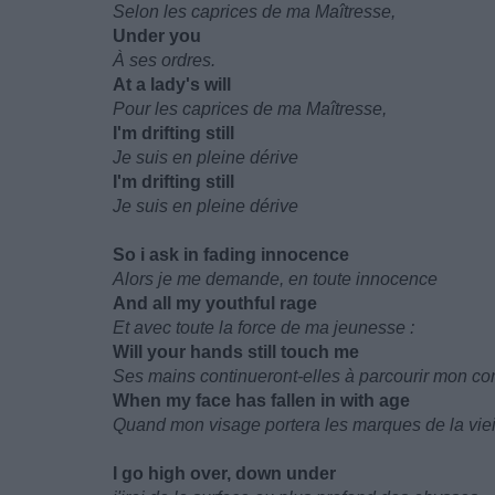
Selon les caprices de ma Maîtresse,
Under you
À ses ordres.
At a lady's will
Pour les caprices de ma Maîtresse,
I'm drifting still
Je suis en pleine dérive
I'm drifting still
Je suis en pleine dérive
So i ask in fading innocence
Alors je me demande, en toute innocence
And all my youthful rage
Et avec toute la force de ma jeunesse :
Will your hands still touch me
Ses mains continueront-elles à parcourir mon co
When my face has fallen in with age
Quand mon visage portera les marques de la viei
I go high over, down under