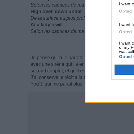
I want t
Selon les caprices de ma Maîtresse,
Opted 
High over, down under
De la surface au plus profond des abysses
At a lady's will
I want t
Selon les caprices de ma Maîtresse,
Opted 
I want t
__________
of my P
was col
Opted 
Je pense qu'ici le narrateur, comme il le dit lui
avec une sirène qui l'a envoûté. C'est certainemen
second couplet, et qu'il est capable de tout pour e
J'ai conservé le récit à la troisième personne, là
You"), qui me paraît plus neutre et plus clair.