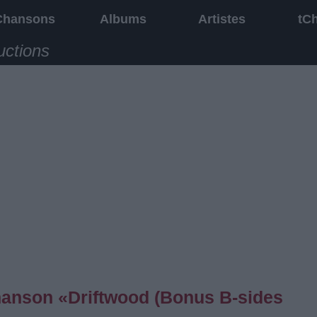
Chansons
Albums
Artistes
tC
uctions
chanson «Driftwood (Bonus B-sides