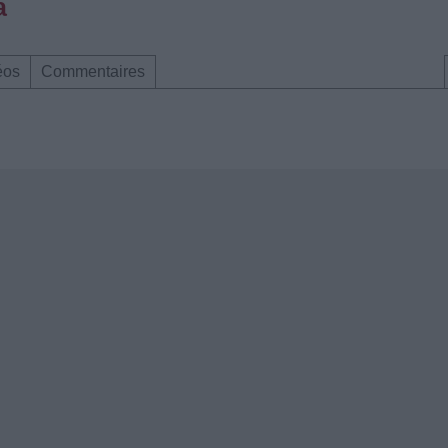
a
éos
Commentaires