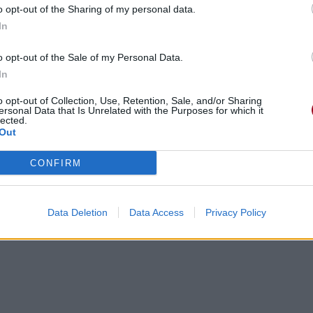
o opt-out of the Sharing of my personal data.
In
o opt-out of the Sale of my Personal Data.
In
o opt-out of Collection, Use, Retention, Sale, and/or Sharing
ersonal Data that Is Unrelated with the Purposes for which it
lected.
Out
-même au tout début , "mad" un marin fou, nous parle de ses amou
t pour ça qu'elle ne vieillira pas comme lui, comme il est dit au
CONFIRM
lle.
 où le narrateur alterne parfois avec le "tu" (comme dans "Under
Data Deletion
Data Access
Privacy Policy