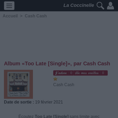
La Coccinelle
Accueil
>
Cash Cash
Album «Too Late [Single]», par Cash Cash
0
0
Cash Cash
Date de sortie :
19 février 2021
Écoutez
Too Late [Single]
sans limite avec