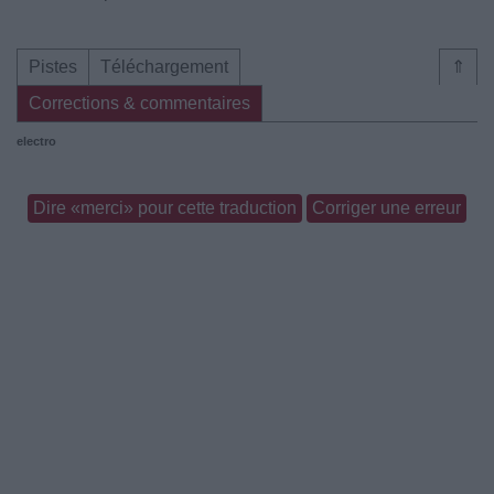
Pistes
Téléchargement
⇑
Corrections & commentaires
electro
Dire «merci» pour cette traduction
Corriger une erreur