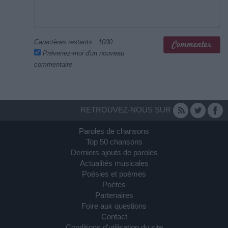
Caractères restants :
1000
Prévenez-moi d'un nouveau
commentaire
RETROUVEZ-NOUS SUR
Paroles de chansons
Top 50 chansons
Derniers ajouts de paroles
Actualités musicales
Poésies et poèmes
Poètes
Partenaires
Foire aux questions
Contact
Conditions d'utilisation du site